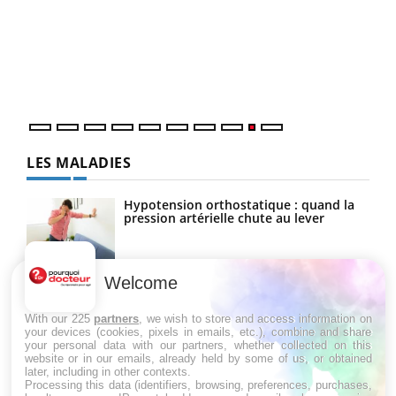
(2/3
Une 
une 
une i
LES MALADIES
Hypotension orthostatique : quand la
pression artérielle chute au lever
Welcome
Drépanocytose : une déformation des
globules rouges aux conséquences
graves
With our 225
partners
, we wish to store and access information on
your devices (cookies, pixels in emails, etc.), combine and share
your personal data with our partners, whether collected on this
website or in our emails, already held by some of us, or obtained
Maladie de Charcot (Sclérose latérale
later, including in other contexts.
amyotrophique)
Processing this data (identifiers, browsing, preferences, purchases,