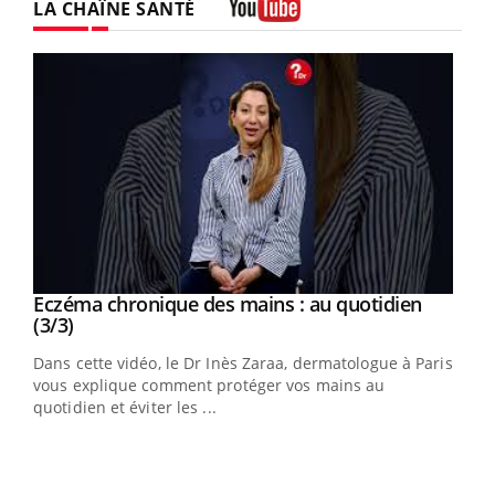
LA CHAÎNE SANTÉ
Youtube
Youtube
al
Eczéma chronique des mains : au quotidien
Youtube
Youtube
(3/3)
au
Dans cette vidéo, le Dr Inès Zaraa, dermatologue à Paris,
,
vous explique comment protéger vos mains au
quotidien et éviter les ...
Ecz
You