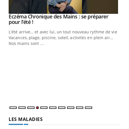
Eczéma Chronique des Mains : se préparer
Youtube
Youtube
pour l’été !
L'été arrive… et avec lui, un tout nouveau rythme de vie !
Vacances, plage, piscine, soleil, activités en plein air…
Nos mains sont ...
Dia
You
Le 
pers
ques
LES MALADIES