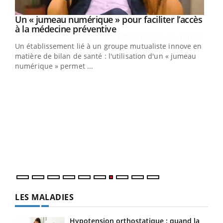
Youtube
Un « jumeau numérique » pour faciliter l’accès
COUP DE FOOD sur le diabète
Youtube
Youtube
Youtube
à la médecine préventive
Coup de food sur le diabète, c'est votre nouveau rendez-
Un établissement lié à un groupe mutualiste innove en
vous culinaire qui bouscule les idées reçues ! Dans cet
matière de bilan de santé : l'utilisation d'un « jumeau
épisode, une ...
numérique » permet ...
Qua
You
"Les
trav
DRH 
LES MALADIES
Hypotension orthostatique : quand la