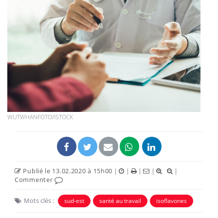
WUTWHANFOTO/ISTOCK
Publié le 13.02.2020 à 15h00
|
|
|
|
|
Commenter
Mots clés :
sud-est
santé au travail
isoflavones