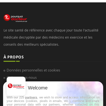
Le site santé de référence avec chaque jour toute l'actualité
médicale decryptée par des médecins en exercice et les
conseils des meilleurs spécialistes.
À PROPOS
Données personnelles et cookies
Qui sommes-nous
Conditions d'utilisation
Welcome
Plan du site
With our 225
partners
, we wish to store and access information on
Mentions Légales
your devices (cookies, pixels in emails, etc.), combine and share
your personal data with our partners, whether collected on this