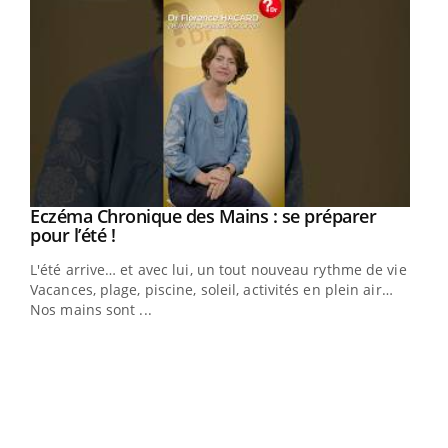
Eczéma Chronique des Mains : se préparer
Youtube
Youtube
pour l’été !
L'été arrive… et avec lui, un tout nouveau rythme de vie !
Vacances, plage, piscine, soleil, activités en plein air…
Nos mains sont ...
Dia
You
Le 
pers