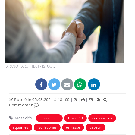
FARKNOT_ARCHITECT / ISTOCK.
Publié le 05.03.2021 à 18h00
|
|
|
|
|
Commenter
Mots clés :
cas contact
Covid-19
coronavirus
squames
isoflavones
terrasse
vapeur