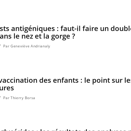
Comment oublier les
écrans en vacances ?
ests antigéniques : faut-il faire un doub
ns le nez et la gorge ?
Par Geneviève Andrianaly
vaccination des enfants : le point sur le
ures
Par Thierry Borsa