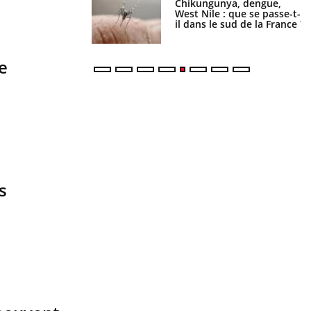
Chikungunya, dengue,
La sieste empêche-t-elle de
West Nile : que se passe-t-
dormir la nuit ?
il dans le sud de la France ?
le
s