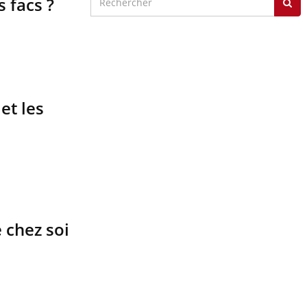
 facs ?
et les
 chez soi