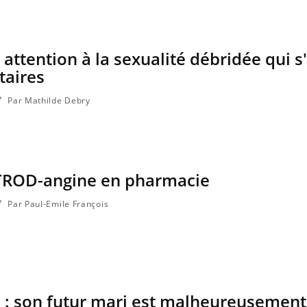
: attention à la sexualité débridée qui 
ma Chronique des Mains : se
ube
Youtube
arer pour l’été !
taires
 arrive… et avec lui, un tout nouveau
Par Mathilde Debry
e de vie ! Vacances, plage, piscine,
l, activités en plein air… Nos mains sont
 TROD-angine en pharmacie
Par Paul-Emile François
e : son futur mari est malheureusemen