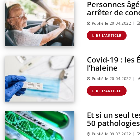
Personnes âgée
arrêter de con
|
Publié le 20.04.2022
LIRE L'ARTICLE
Covid-19 : les 
l’haleine
|
Publié le 20.04.2022
s du sommeil
Syndrome métabolique :
tre cerveau !
quels sont les meilleurs
LIRE L'ARTICLE
exercices physiques ?
Et si un seul t
st-il trop
Comment éviter une otite
 simplement
pendant les vacances ?
50 pathologies
ique ?
|
Publié le 09.03.2022