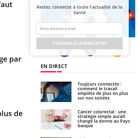
faut
Restez connecté à toute l’actualité de la
Santé
Publicité
S'INSCRIRE À LA NEWSLETTER
age par
Twitter
Facebook
Instagram
EN DIRECT
Toujours connectés :
Les médicaments GLP-1
comment le travail
protègent-ils aussi les os ?
empiète de plus en plus
sur nos soirées
plus de
Cancer colorectal : une
Cytomégalovirus : ce qui
stratégie simple aurait
change dans la prise en
changé la donne au Pays
charge des femmes
basque
enceintes