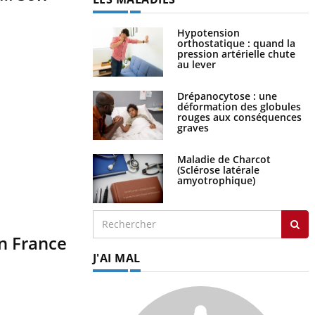
Hypotension
orthostatique : quand la
pression artérielle chute
au lever
Drépanocytose : une
déformation des globules
rouges aux conséquences
graves
Maladie de Charcot
(Sclérose latérale
amyotrophique)
en France
J'AI MAL