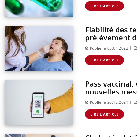
s enfants :
Hantavirus : un cas détecté
sse à pharmacie
chez un touriste en France
LIRE L'ARTICLE
ances ?
Fiabilité des t
prélèvement da
|
Publié le 05.01.2022
LIRE L'ARTICLE
Pass vaccinal, 
nouvelles mes
|
Publié le 20.12.2021
LIRE L'ARTICLE