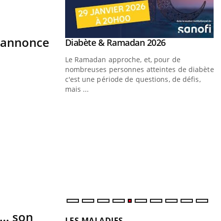
s'annonce
Youtube
Diabète & Ramadan 2026
Youtube
Le Ramadan approche, et, pour de
nombreuses personnes atteintes de diabète,
c'est une période de questions, de défis,
mais ...
Un « jumeau numérique » pour
Youtube
Y
faciliter l’accès à la médecine
Youtube
C
préventive
n
Un établissement lié à un groupe mutualiste
l
innove en matière de bilan de santé :
l'utilisation d'un « jumeau numérique »
permet ...
t… son
LES MALADIES