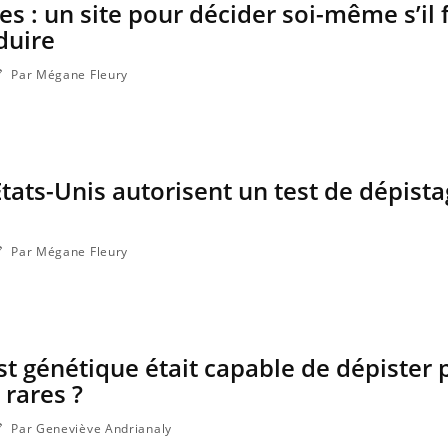
s : un site pour décider soi-même s’il 
duire
Par Mégane Fleury
États-Unis autorisent un test de dépist
Par Mégane Fleury
Mortalité infantile : un
rapport s’interroge sur son
taux élevé en France
est génétique était capable de dépister 
Grossesse à risque : ce jus
naturel attire l'attention
 rares ?
des chercheurs
Par Geneviève Andrianaly