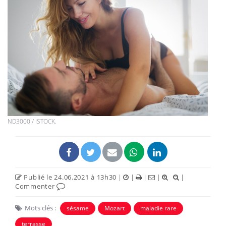
ND3000 / ISTOCK.
Publié le 24.06.2021 à 13h30
|
|
|
|
|
Commenter
Mots clés :
sésame
Mozart
maladie rare
terrasse