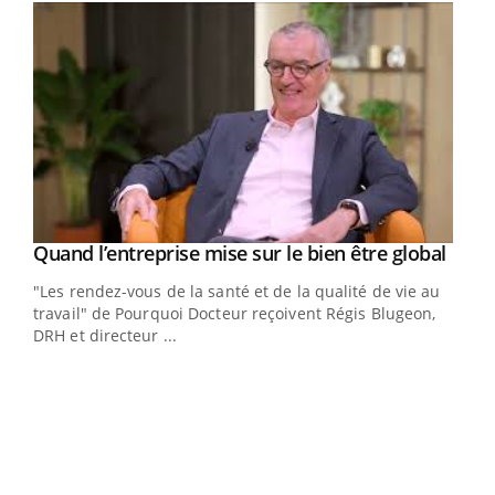
Yout
Quand l’entreprise mise sur le bien être global
Youtube
ndez-
"Les rendez-vous de la santé et de la qualité de vie au
cet
travail" de Pourquoi Docteur reçoivent Régis Blugeon,
DRH et directeur ...
Ecz
You
(3/3