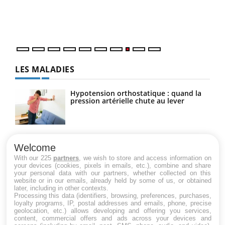
Dans
vous
quot
LES MALADIES
Hypotension orthostatique : quand la
pression artérielle chute au lever
Drépanocytose : une déformation des
globules rouges aux conséquences
Welcome
graves
With our 225
partners
, we wish to store and access information on
your devices (cookies, pixels in emails, etc.), combine and share
your personal data with our partners, whether collected on this
website or in our emails, already held by some of us, or obtained
Maladie de Charcot (Sclérose latérale
later, including in other contexts.
amyotrophique)
Processing this data (identifiers, browsing, preferences, purchases,
loyalty programs, IP, postal addresses and emails, phone, precise
geolocation, etc.) allows developing and offering you services,
content, commercial offers and ads across your devices and