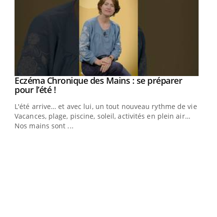
Eczéma Chronique des Mains : se préparer
Youtube
Youtube
pour l’été !
L'été arrive… et avec lui, un tout nouveau rythme de vie !
Vacances, plage, piscine, soleil, activités en plein air…
Nos mains sont ...
Dia
You
Le 
pers
ques