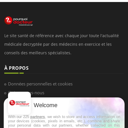
Le site santé de référence avec chaque jour toute l'actualité
médicale decryptée par des médecins en exercice et les
conseils des meilleurs spécialistes.
À PROPOS
Données personnelles et cookies
Qui sommes-nous
Conditions d'utilisation
Welcome
Plan du site
With our 225
partners
, we wish to store and access information on
Mentions Légales
your devices (cookies, pixels in emails, etc.), combine and share
your personal data with our partners, whether collected on this