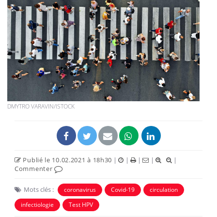
DMYTRO VARAVIN/ISTOCK
Publié le 10.02.2021 à 18h30
|
|
|
|
|
Commenter
Mots clés :
coronavirus
Covid-19
circulation
infectiologie
Test HPV