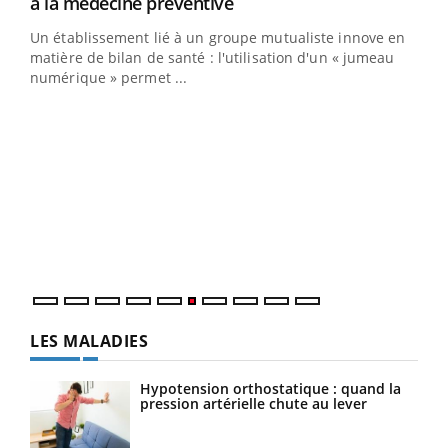
Youtube
à la médecine préventive
Un établissement lié à un groupe mutualiste innove en
e
matière de bilan de santé : l'utilisation d'un « jumeau
numérique » permet ...
COU
You
Coup
vous
épis
LES MALADIES
Hypotension orthostatique : quand la
pression artérielle chute au lever