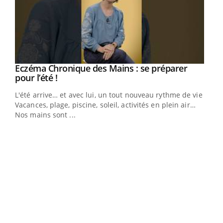
Eczéma Chronique des Mains : se préparer
Youtube
Youtube
pour l’été !
L'été arrive… et avec lui, un tout nouveau rythme de vie !
Vacances, plage, piscine, soleil, activités en plein air…
Nos mains sont ...
Dia
You
Le 
pers
ques