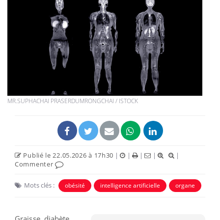
MR.SUPHACHAI PRASERDUMRONGCHAI / ISTOCK
Publié le 22.05.2026 à 17h30
|
|
|
|
|
Commenter
Mots clés :
obésité
intelligence artificielle
organe
Graisse, diabète,