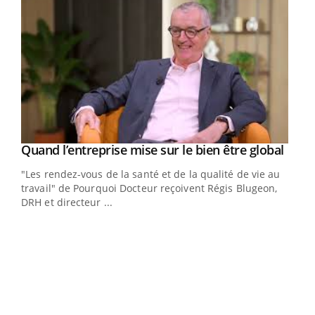
Yout
Quand l’entreprise mise sur le bien être global
Youtube
ndez-
"Les rendez-vous de la santé et de la qualité de vie au
cet
travail" de Pourquoi Docteur reçoivent Régis Blugeon,
DRH et directeur ...
Ecz
You
(3/3
Dans