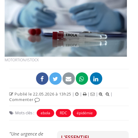
MOTORTION/ISTOCK
Publié le 22.05.2026 à 13h25
|
|
|
|
|
Commenter
Mots clés :
ebola
RDC
épidémie
"Une urgence de
L'ESSENTIEL