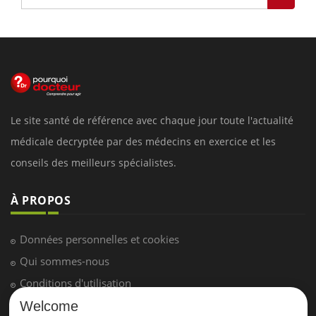
Le site santé de référence avec chaque jour toute l'actualité
médicale decryptée par des médecins en exercice et les
conseils des meilleurs spécialistes.
À PROPOS
Données personnelles et cookies
Qui sommes-nous
Conditions d'utilisation
Plan du site
Welcome