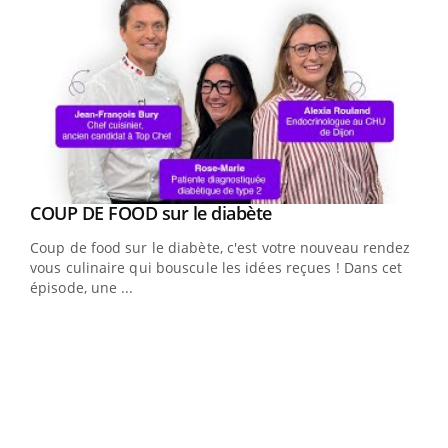
Youtube
cès
COUP DE FOOD sur le diabète
Youtube
Coup de food sur le diabète, c'est votre nouveau rendez-
 en
vous culinaire qui bouscule les idées reçues ! Dans cet
u
épisode, une ...
Qua
You
"Les
trav