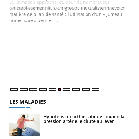
Un établissement lié à un groupe mutualiste innove en
e
matière de bilan de santé : l'utilisation d'un « jumeau
numérique » permet ...
COU
You
Coup
vous
épis
LES MALADIES
Hypotension orthostatique : quand la
pression artérielle chute au lever