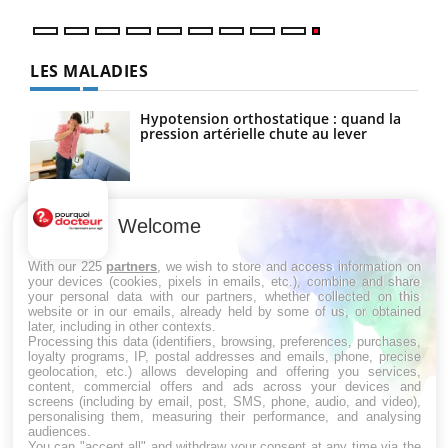
LES MALADIES
Hypotension orthostatique : quand la
pression artérielle chute au lever
Drépanocytose : une déformation des
globules rouges aux conséquences
Welcome
graves
With our 225
partners
, we wish to store and access information on
your devices (cookies, pixels in emails, etc.), combine and share
your personal data with our partners, whether collected on this
Maladie de Charcot (Sclérose latérale
website or in our emails, already held by some of us, or obtained
amyotrophique)
later, including in other contexts.
Processing this data (identifiers, browsing, preferences, purchases,
loyalty programs, IP, postal addresses and emails, phone, precise
geolocation, etc.) allows developing and offering you services,
content, commercial offers and ads across your devices and
screens (including by email, post, SMS, phone, audio, and video),
personalising them, measuring their performance, and analysing
audiences.
You can "accept all" and withdraw your consent at any time via the