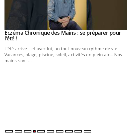
Eczéma Chronique des Mains : se préparer pour
Youtube
Youtube
l’été !
e
L'été arrive… et avec lui, un tout nouveau rythme de vie !
Vacances, plage, piscine, soleil, activités en plein air… Nos
mains sont ...
D
Yo
L
at
dé