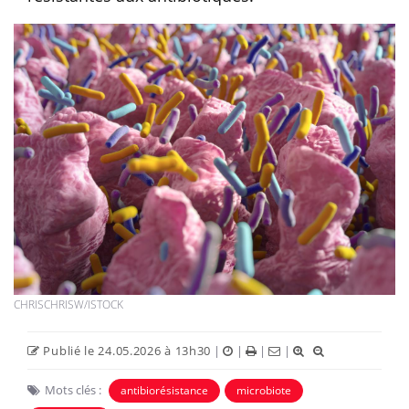
CHRISCHRISW/ISTOCK
Publié le 24.05.2026 à 13h30
|
|
|
|
Mots clés :
antibiorésistance
microbiote