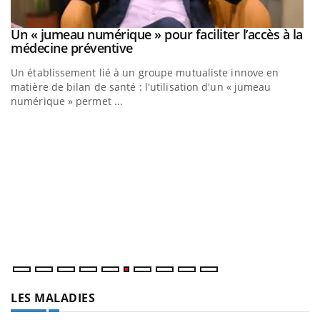
Un « jumeau numérique » pour faciliter l’accès à la
Youtube
Youtube
médecine préventive
Un établissement lié à un groupe mutualiste innove en
matière de bilan de santé : l'utilisation d'un « jumeau
numérique » permet ...
C
Yo
Co
cu
un
LES MALADIES