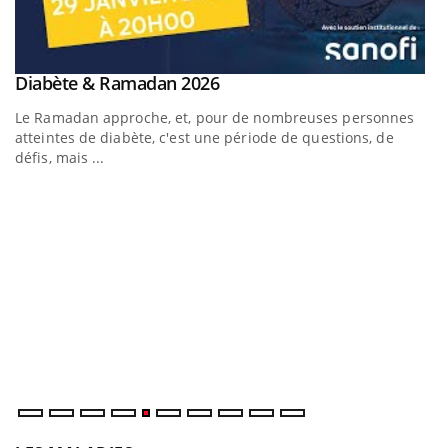
Youtube
Diabète & Ramadan 2026
Youtube
Le Ramadan approche, et, pour de nombreuses personnes
atteintes de diabète, c'est une période de questions, de
défis, mais ...
U
Yo
m
Un
ma
nu