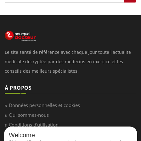
Le site santé de référence avec chaque jour toute l'actualité
médicale decryptée par des médecins en exercice et les
conseils des meilleurs spécialistes.
À PROPOS
Données personnelles et cookies
Qui sommes-nous
Conditions d'utilisation
Plan du site
Welcome