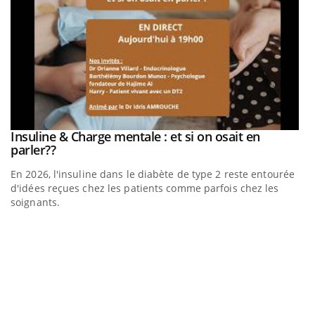
be
Insuline & Charge mentale : et si on osait en
Youtube
Youtube
parler??
En 2026, l'insuline dans le diabète de type 2 reste entourée
a
d'idées reçues chez les patients comme parfois chez les
soignants.
E
Yo
l’
L'