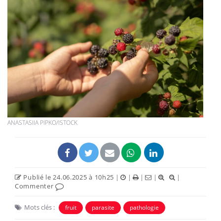
ANASTASIIA PIPKO/ISTOCK
Publié le 24.06.2025 à 10h25
|
|
|
|
|
Commenter
Mots clés :
fruit
parasite
pathologie