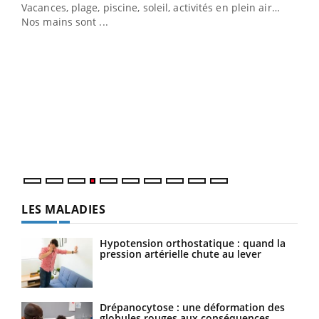
Vacances, plage, piscine, soleil, activités en plein air…
Nos mains sont ...
Dia
You
Le 
pers
ques
LES MALADIES
Hypotension orthostatique : quand la
pression artérielle chute au lever
Drépanocytose : une déformation des
globules rouges aux conséquences