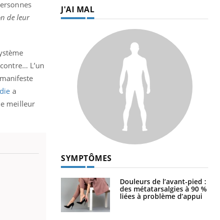
 personnes
J'AI MAL
on de leur
 système
encontre… L’un
 manifeste
die
a
le meilleur
SYMPTÔMES
Douleurs de l’avant-pied :
des métatarsalgies à 90 %
liées à problème d’appui