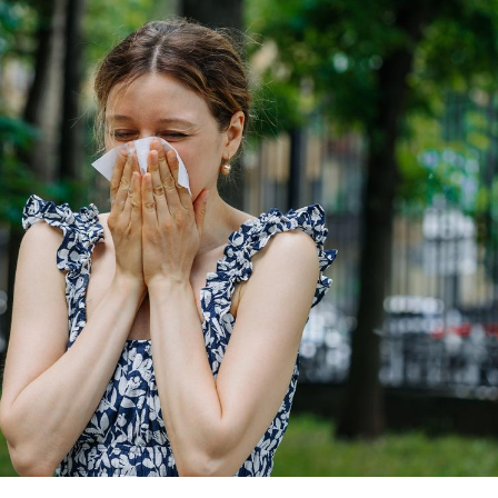
Cytomégalovirus : ce qui
Pourquo
change dans la prise en
gâche-t-
charge des femmes
jours de
enceintes
La sieste empêche-t-elle
Fortes c
de dormir la nuit ?
pourquo
noyade g
VIH : la fin du comprimé
Le Viagr
tous les jours se profile-t-
freiner 
elle enfin ?
cancer ?