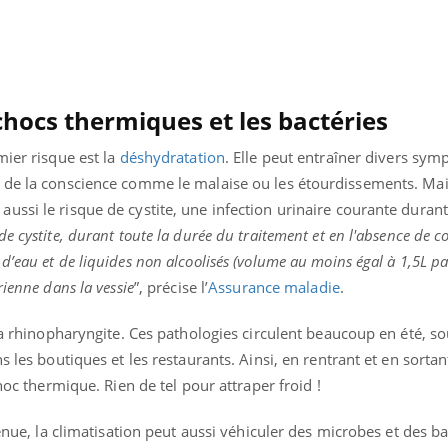
 chocs thermiques et les bactéries
mier risque est la
déshydratation
. Elle peut entraîner divers sym
 de la conscience comme le malaise ou les étourdissements. Mai
ssi le risque de cystite, une infection urinaire courante durant l
e cystite, durant toute la durée du traitement et en l'absence de c
’eau et de liquides non alcoolisés (volume au moins égal à 1,5L par
rienne dans la vessie
”, précise l’
Assurance maladie
.
 la rhinopharyngite. Ces pathologies circulent beaucoup en été, s
s les boutiques et les restaurants. Ainsi, en rentrant et en sorta
choc thermique. Rien de tel pour attraper froid !
tenue, la climatisation peut aussi véhiculer des microbes et des ba