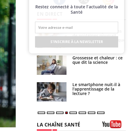
Restez connecté à toute l’actualité de la
Twitter
Facebook
Instagram
Santé
EN DIRECT
i votre ventre
Pourquoi manger moins
il les premiers
de protéines pourrait
 vos vacances ?
finalement être bénéfique
S'INSCRIRE À LA NEWSLETTER
haleurs :
Grossesse et chaleur : ce
i le risque de
que dit la science
rimpe-t-il ?
a pourrait-il
Le smartphone nuit-il à
la propagation du
l'apprentissage de la
lecture ?
LA CHAÎNE SANTÉ
Youtube