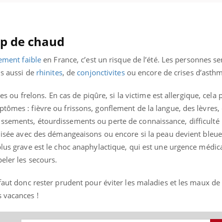
oup de chaud
lement faible
en France, c’est un risque de l’été. Les personnes se
is aussi de
rhinites
, de
conjonctivites
ou encore de crises d’asth
pes ou frelons. En cas de piqûre, si la victime est allergique, cela
tômes : fièvre ou frissons, gonflement de la langue, des lèvres, 
ssements, étourdissements ou perte de connaissance, difficulté 
alisée avec des démangeaisons ou encore si la peau devient bleue
plus grave est le choc anaphylactique, qui est une urgence médic
peler les secours.
 faut donc rester prudent pour éviter les maladies et les maux de
s vacances !