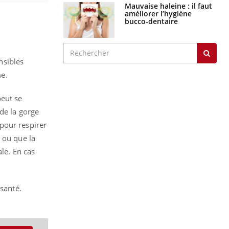
Mauvaise haleine : il faut
améliorer l’hygiène
bucco-dentaire
nsibles
me.
peut se
de la gorge
pour respirer
 ou que la
ale.
En cas
 santé.