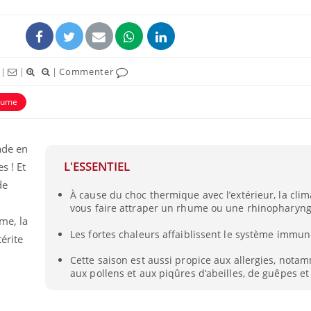
|
|
|
Commenter
hume
ence en fer : comprendre pour
Insuline & Charge ment
tube
Youtube
Youtube
Yout
venir
osait en parler??
ade en
L'ESSENTIEL
s ! Et
gue, irritabilité, brouillard mental ou
En 2026, l'insuline dans l
e alopécie… Les symptômes de la
reste entourée d'idées re
de
À cause du choc thermique avec l’extérieur, la clim
nce en fer sont multiples ce qui la rend
patients comme parfois ch
vous faire attraper un rhume ou une rhinopharyng
me, la
Les fortes chaleurs affaiblissent le système immuni
érite
Cette saison est aussi propice aux allergies, nota
aux pollens et aux piqûres d’abeilles, de guêpes et