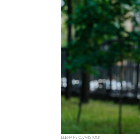
Cancer colorectal : une
stratégie simple aurait
changé la donne au Pays
basque
Chikungunya, dengue,
West Nile : que se passe-
t-il dans le sud de la
France ?
Les médicaments GLP-1
protègent-ils aussi les os
?
ELENA PEROVA/ISTOCK