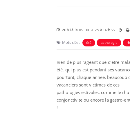
Publié le 09.08.2025 à 07h55
|
|
Mots clés :
été
pathologie
r
Eczéma Chronique des Mains :
Car
Youtube
You
Youtube
expliquer ma maladie
pré
Rien de plus rageant que d’être mal
été, qui plus est pendant ses vacance
Il y a des sujets qui sont faciles à aborder...
Fati
d'autres non ! D'un côté, poser des
mêm
pourtant, chaque année, beaucoup 
questions sur la maladie d'un proche c'est
care
vacanciers sont victimes de ces
montrer ...
...
pathologies estivales, comme le rhu
conjonctivite ou encore la gastro-ent
!