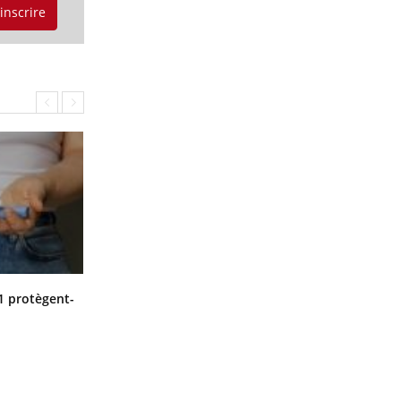
'inscrire
Cytomégalovirus : ce qui change
1 protègent-
dans la prise en charge des femmes
enceintes