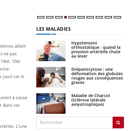
LES MALADIES
Hypotension
ptômes allant
orthostatique : quand la
pression artérielle chute
s ne pas
au lever
’été. “
Dès
ontre-
Drépanocytose : une
déformation des globules
 jour) car le
rouges aux conséquences
graves
Maladie de Charcot
ouvent à cause
(Sclérose latérale
amyotrophique)
nt dans ces
ctéries. L’une