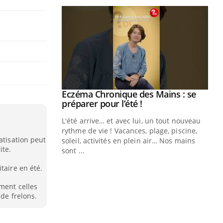
ale : et si on
Eczéma Chronique des Mains : se
Youtube
ube
Youtube
préparer pour l’été !
e diabète de type 2
L'été arrive… et avec lui, un tout nouveau
çues chez les
rythme de vie ! Vacances, plage, piscine,
atisation peut
ez les soignants.
soleil, activités en plein air… Nos mains
ite.
sont ...
Di
You
taire en été.
Le 
mment celles
nom
 de frelons.
dia
défi