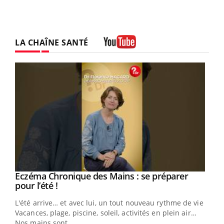
LA CHAÎNE SANTÉ
Youtube
Eczéma Chronique des Mains : se préparer
Youtube
Youtube
pour l’été !
L'été arrive… et avec lui, un tout nouveau rythme de vie !
Vacances, plage, piscine, soleil, activités en plein air…
Nos mains sont ...