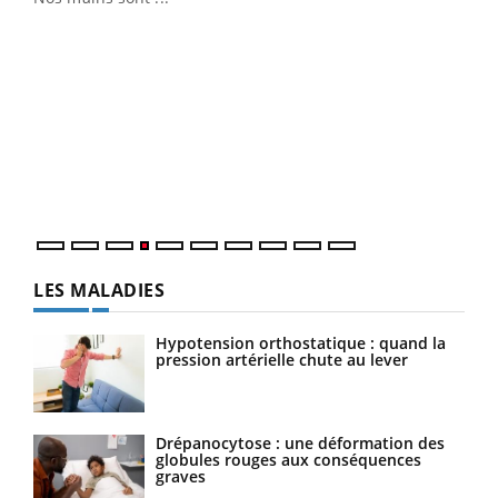
Dia
You
Le 
pers
ques
LES MALADIES
Hypotension orthostatique : quand la
pression artérielle chute au lever
Drépanocytose : une déformation des
globules rouges aux conséquences
graves