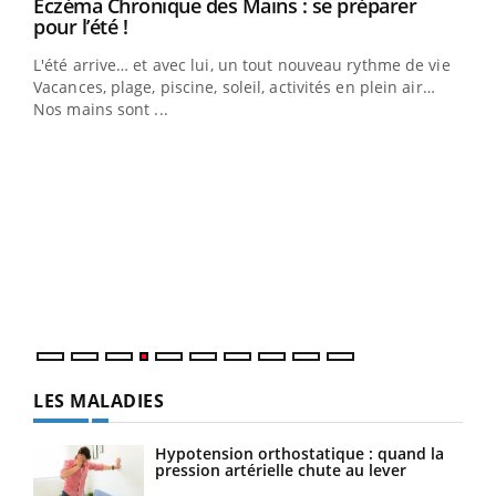
Eczéma Chronique des Mains : se préparer
Youtube
Youtube
pour l’été !
L'été arrive… et avec lui, un tout nouveau rythme de vie !
Vacances, plage, piscine, soleil, activités en plein air…
Nos mains sont ...
Dia
You
Le 
pers
ques
LES MALADIES
Hypotension orthostatique : quand la
pression artérielle chute au lever