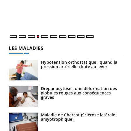
Le 
pers
ques
LES MALADIES
Hypotension orthostatique : quand la
pression artérielle chute au lever
Drépanocytose : une déformation des
globules rouges aux conséquences
graves
Maladie de Charcot (Sclérose latérale
amyotrophique)