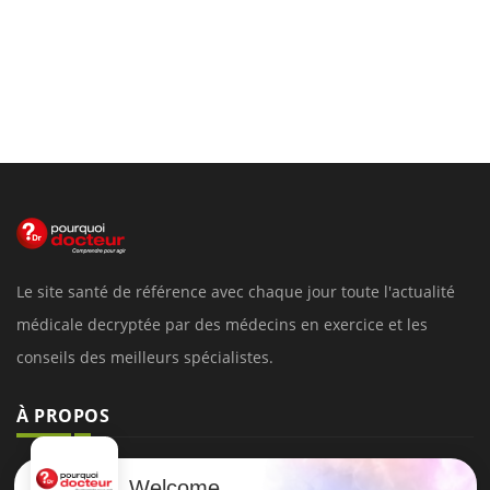
Le site santé de référence avec chaque jour toute l'actualité
médicale decryptée par des médecins en exercice et les
conseils des meilleurs spécialistes.
À PROPOS
Données personnelles et cookies
Welcome