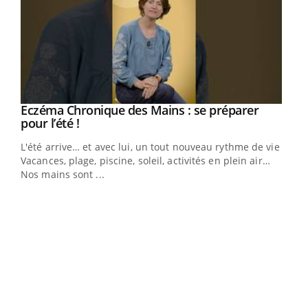
Eczéma Chronique des Mains : se préparer
Youtube
Youtube
pour l’été !
L'été arrive… et avec lui, un tout nouveau rythme de vie !
Vacances, plage, piscine, soleil, activités en plein air…
Nos mains sont ...
Dia
You
Le 
pers
ques