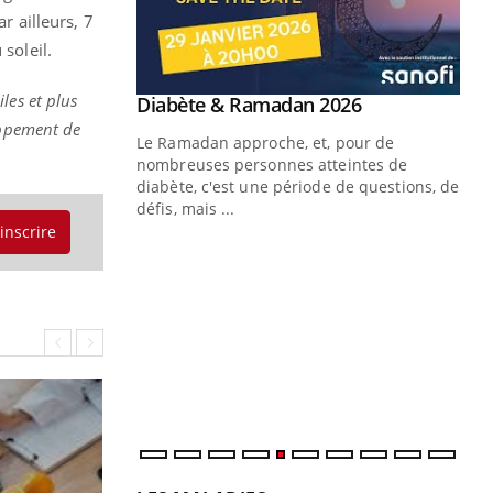
r ailleurs, 7
soleil.
iles et plus
Youtube
 Mains : se
Diabète & Ramadan 2026
Youtube
outube
oppement de
Le Ramadan approche, et, pour de
 un tout nouveau
nombreuses personnes atteintes de
plage, piscine,
diabète, c'est une période de questions, de
 air… Nos mains
défis, mais ...
'inscrire
Un
You
fac
pr
Un 
mut
san
num