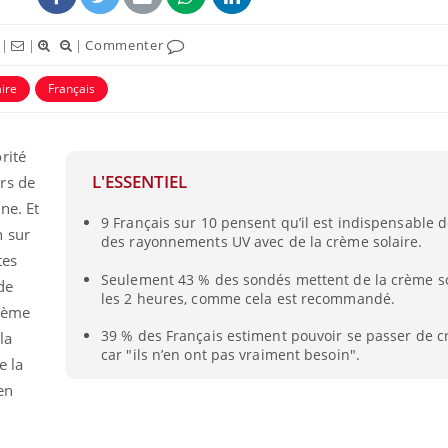
|
|
|
Commenter
ire
Français
rité
L'ESSENTIEL
rs de
ne. Et
9 Français sur 10 pensent qu’il est indispensable 
n sur
des rayonnements UV avec de la crème solaire.
tes
Seulement 43 % des sondés mettent de la crème so
de
Mordue par un
Comment
les 2 heures, comme cela est recommandé.
barracuda, une petite fille
sommeil
crème
secourue grâce à un
vacance
réflexe essentiel
39 % des Français estiment pouvoir se passer de c
la
car "ils n’en ont pas vraiment besoin".
e la
Légionellose en Suisse :
Bilan pr
en
quelle est l’origine de la
les kiné
contamination ?
bientôt 