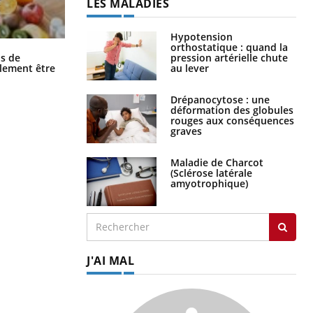
LES MALADIES
Hypotension
orthostatique : quand la
Grossesse et chaleur : ce que dit la
pression artérielle chute
s de
science
au lever
alement être
Drépanocytose : une
déformation des globules
rouges aux conséquences
graves
Maladie de Charcot
(Sclérose latérale
amyotrophique)
J'AI MAL