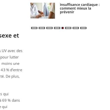
uel est ce
Insuffisance cardiaque :
ent autorisé aux
comment mieux la
is ?
prévenir
 sexe et
s UV avec des
 pour lutter
au moins une
t 43 % d’entre
té. De plus,
is qui
 à 69 % dans
e qui