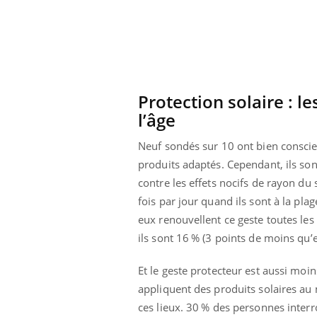
i manger moins
Mordue par une tique en
ines pourrait
vacances, elle reste dans
nt être bénéfique
le coma pendant 42 jours
Protection solaire : le
l’âge
Neuf sondés sur 10 ont bien conscie
produits adaptés. Cependant, ils sont
contre les effets nocifs de rayon du 
fois par jour quand ils sont à la pla
eux renouvellent ce geste toutes l
ils sont 16 % (3 points de moins qu
Et le geste protecteur est aussi moin
appliquent des produits solaires au
ces lieux. 30 % des personnes interr