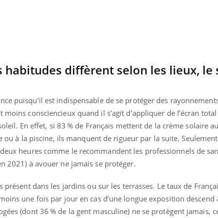
Allergies alimentaires :
TDAH : q
une nouvelle arme contre
traitem
les réactions sévères
États-Un
s habitudes diffèrent selon les lieux, le
nce puisqu’il est indispensable de se protéger des rayonnement
 moins consciencieux quand il s’agit d’appliquer de l’écran total
soleil. En effet, si 83 % de Français mettent de la crème solaire 
ge ou à la piscine, ils manquent de rigueur par la suite. Seulemen
es deux heures comme le recommandent les professionnels de san
’en 2021) à avouer ne jamais se protéger.
s présent dans les jardins ou sur les terrasses. Le taux de França
 moins une fois par jour en cas d’une longue exposition descend
ogées (dont 36 % de la gent masculine) ne se protègent jamais, c