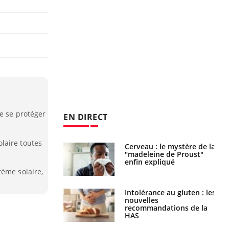
de se protéger
EN DIRECT
laire toutes
 gérer le
Cerveau : le mystère de la
 des enfants en
"madeleine de Proust"
s ?
enfin expliqué
rème solaire,
évention : ce que
Intolérance au gluten : les
s pourront
nouvelles
faire
recommandations de la
HAS