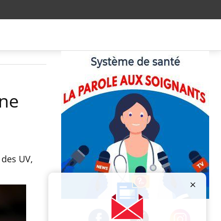
 ne
 des UV,
Publicité