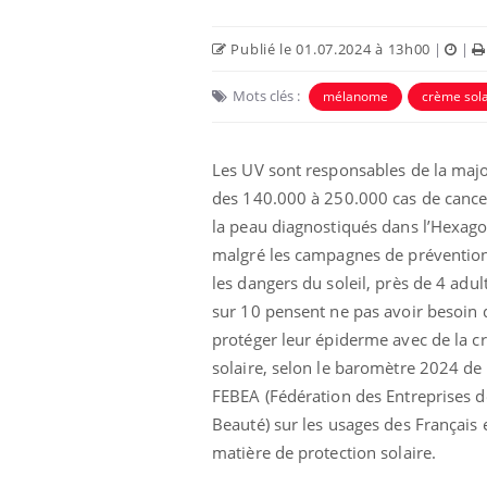
Publié le 01.07.2024 à 13h00
|
|
Mots clés :
mélanome
crème sola
Les UV sont responsables de la majo
des 140.000 à 250.000 cas de cance
la peau diagnostiqués dans l’Hexago
malgré les campagnes de préventio
les dangers du soleil, près de 4 adul
sur 10 pensent ne pas avoir besoin 
aleurs :
Grossesse et chaleur : ce
 le risque de
que dit la science
protéger leur épiderme avec de la 
rimpe-t-il ?
solaire, selon le baromètre 2024 de 
FEBEA (Fédération des Entreprises d
 pourrait-il
Le smartphone nuit-il à
Beauté) sur les usages des Français 
la propagation du
l'apprentissage de la
lecture ?
matière de protection solaire.