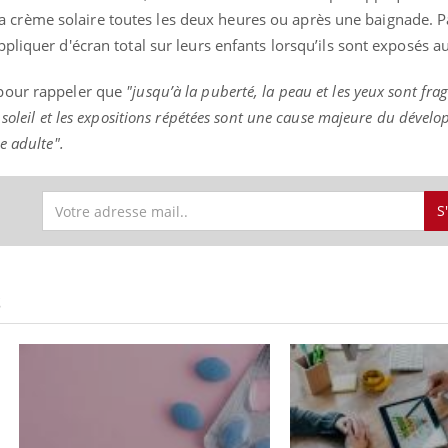
rème solaire toutes les deux heures ou après une baignade. Pa
liquer d'écran total sur leurs enfants lorsqu’ils sont exposés au 
pour rappeler que
"jusqu’à la puberté, la peau et les yeux sont frag
uline & Charge mentale : et si on
Eczéma Chronique des
tube
Youtube
Youtube
Y
it en parler??
préparer pour l’été !
 soleil et les expositions répétées sont une cause majeure du dével
e adulte".
026, l'insuline dans le diabète de type 2
L'été arrive… et avec lui,
e entourée d'idées reçues chez les
rythme de vie ! Vacances, 
ients comme parfois chez les soignants.
soleil, activités en plein
sont ...
S
S