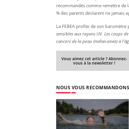
recommandés comme remettre de la c
% des parents déclarent ne jamais app
La FEBEA profite de son baromètre 
 Mains :
Carence en fer : comprendre pour
Ins
Youtube
You
Youtube
Youtube
prévenir
osa
sensibles aux rayons UV. Les coups de
cancers de la peau (mélanomes) à l’âg
aciles à aborder...
Fatigue, irritabilité, brouillard mental ou
En 2
poser des
même alopécie… Les symptômes de la
rest
'un proche c'est
carence en fer sont multiples ce qui la rend
pat
Vous aimez cet article ? Abonnez-
...
vous à la newsletter !
NOUS VOUS RECOMMANDON