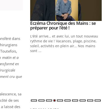
ale : et si on
Eczéma Chronique des Mains : se
Youtube
ube
Youtube
préparer pour l’été !
e diabète de type 2
L'été arrive… et avec lui, un tout nouveau
ransféré dans
çues chez les
rythme de vie ! Vacances, plage, piscine,
chirurgiens
ez les soignants.
soleil, activités en plein air… Nos mains
sont ...
 Toutefois,
Di
You
n matin et a
Le 
ransformé en
nom
irurgicale
dia
aiment cru que
défi
alescence, sa
 côté de ses
 a laissé des