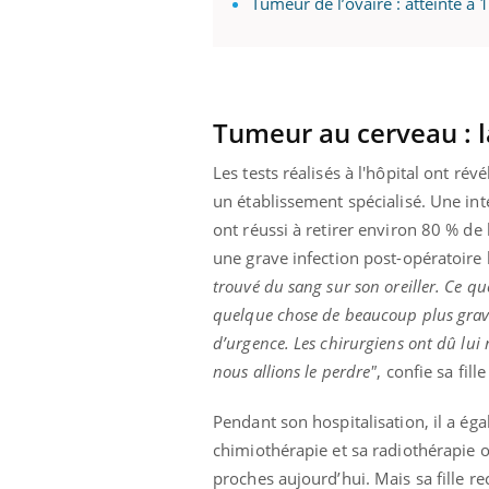
Tumeur de l’ovaire : atteinte à 
Eczéma Chronique des Mains :
Car
Youtube
You
Youtube
expliquer ma maladie
pré
Tumeur au cerveau : l
Il y a des sujets qui sont faciles à aborder...
Fati
Les tests réalisés à l'hôpital ont rév
d'autres non ! D'un côté, poser des
mêm
un établissement spécialisé. Une in
questions sur la maladie d'un proche c'est
care
montrer ...
...
ont réussi à retirer environ 80 % de
une grave infection post-opératoire 
trouvé du sang sur son oreiller. Ce q
quelque chose de beaucoup plus grave.
d’urgence. Les chirurgiens ont dû lui
nous allions le perdre"
, confie sa fill
Pendant son hospitalisation, il a é
chimiothérapie et sa radiothérapie o
proches aujourd’hui. Mais sa fille re