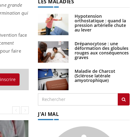
LES MALADIES
 une grande
ermination qui
Hypotension
orthostatique : quand la
pression artérielle chute
au lever
révention face
ancement
Drépanocytose : une
déformation des globules
 pour faire
rouges aux conséquences
graves
Maladie de Charcot
(Sclérose latérale
'inscrire
amyotrophique)
J'AI MAL