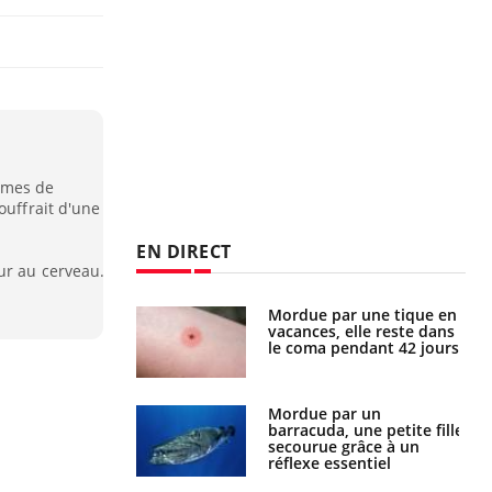
èmes de
ouffrait d'une
EN DIRECT
ur au cerveau.
i manger moins
Mordue par une tique en
éines pourrait
vacances, elle reste dans
ent être bénéfique
le coma pendant 42 jours
e et chaleur : ce
Mordue par un
la science
barracuda, une petite fille
secourue grâce à un
réflexe essentiel