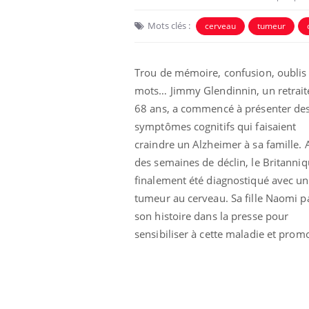
Mots clés :
cerveau
tumeur
Trou de mémoire, confusion, oublis
mots… Jimmy Glendinnin, un retrait
68 ans, a commencé à présenter de
symptômes cognitifs qui faisaient
craindre un Alzheimer à sa famille. 
des semaines de déclin, le Britanniq
finalement été diagnostiqué avec u
Cytomégalovirus : ce qui
tumeur au cerveau. Sa fille Naomi p
change dans la prise en
son histoire dans la presse pour
charge des femmes
enceintes
sensibiliser à cette maladie et prom
La sieste empêche-t-elle
de dormir la nuit ?