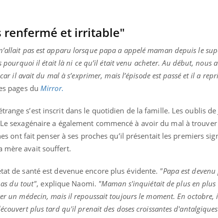
Le Viagra pourrait-il
Le smart
freiner la propagation du
l'appren
cancer ?
lecture 
 renfermé et irritable"
n’allait pas est apparu lorsque papa a appelé maman depuis le su
s pourquoi il était là ni ce qu’il était venu acheter. Au début, nous
car il avait du mal à s’exprimer, mais l’épisode est passé et il a repri
 les pages du
Mirror.
range s’est inscrit dans le quotidien de la famille. Les oublis d
s. Le sexagénaire a également commencé à avoir du mal à trouver
gnes ont fait penser à ses proches qu’il présentait les premiers sig
 mère avait souffert.
état de santé est devenue encore plus évidente.
"Papa est devenu
pas du tout"
, explique Naomi.
"Maman s'inquiétait de plus en plus 
er un médecin, mais il repoussait toujours le moment. En octobre, il
écouvert plus tard qu'il prenait des doses croissantes d'antalgiques