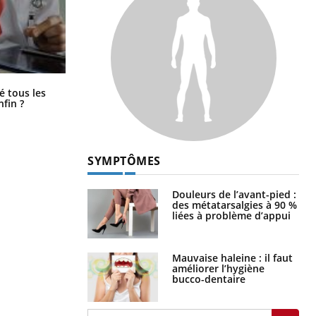
Pourquoi votre ventre gâche-t-il les
é tous les
premiers jours de vos vacances ?
nfin ?
SYMPTÔMES
Douleurs de l’avant-pied :
des métatarsalgies à 90 %
liées à problème d’appui
Mauvaise haleine : il faut
améliorer l’hygiène
bucco-dentaire