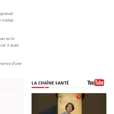
omprenait
n'allait
pas eu le
ar il avait
résence d’une
LA CHAÎNE SANTÉ
Youtube