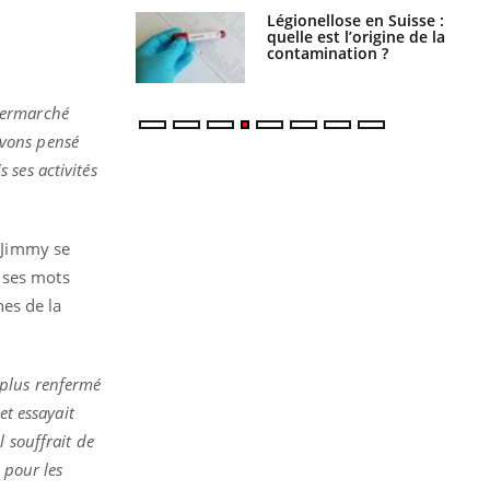
phone nuit-il à
Légionellose en Suisse :
tissage de la
quelle est l’origine de la
?
contamination ?
permarché
 avons pensé
s ses activités
e Jimmy se
 ses mots
nes de la
 plus renfermé
et essayait
 souffrait de
 pour les