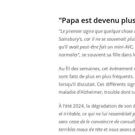
VIH : la fin du comprimé
tous les jours se profile-t-
elle enfin ?
"Papa est devenu plus
"Le premier signe que quelque chose 
Sainsbury’s, car il ne se souvenait plu
qu’il avait peut-être fait un mini-AVC, 
normales"
, se souvient sa fille dans
Au fil des semaines, cet événement ét
sont faits de plus en plus fréquent
lorsqu’il discutait. Ces différents si
maladie d'Alzheimer, trouble dont sa
À l'été 2024, la dégradation de son 
et irritable, ce qui ne lui ressemblait 
sans cesse de le convaincre de consult
terribles maux de tête et nous avons d