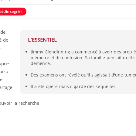
déclin cognitif
 de
L'ESSENTIEL
é de
s
Jimmy Glendinning a commencé à avoir des probl
mémoire et de confusion. Sa famille pensait qu'il s
Après
démence.
ue a
Des examens ont révélé qu'il s'agissait d'une tume
ne
Il a été opéré mais il garde des séquelles.
Pourquoi votre ventre
Pourquo
artage
gâche-t-il les premiers
de prot
jours de vos vacances ?
finalem
ouvoir la recherche.
Fortes chaleurs :
Grossess
pourquoi le risque de
que dit 
noyade grimpe-t-il ?