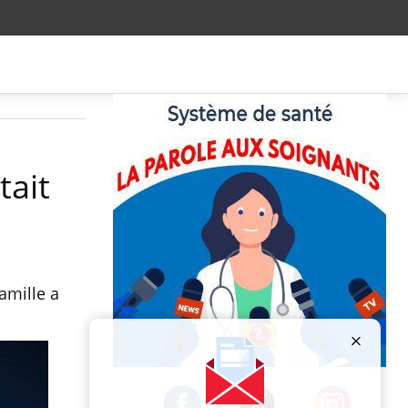
tait
amille a
Publicité