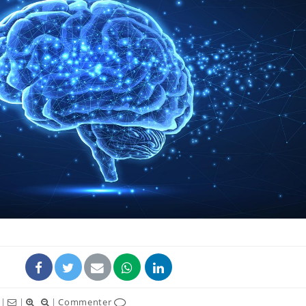
|
|
|
Commenter