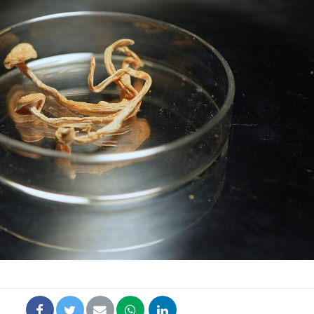
La sieste empêche-t-elle
Fortes c
de dormir la nuit ?
pourquo
noyade g
VIH : la fin du comprimé
Le Viagr
tous les jours se profile-t-
freiner 
elle enfin ?
cancer ?
Pourquoi votre ventre
Pourquo
gâche-t-il les premiers
de prot
jours de vos vacances ?
finalem