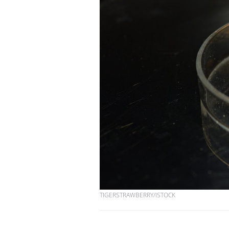
Chikungunya, dengue,
West Nile : que se passe-
t-il dans le sud de la
France ?
Les médicaments GLP-1
protègent-ils aussi les os
?
Cytomégalovirus : ce qui
change dans la prise en
charge des femmes
enceintes
TIGERSTRAWBERRY/ISTOCK