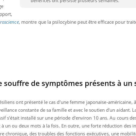
bénéfices ont persisté plusieurs semaines.
ge
pport,
uroscience
, montre que la psilocybine peut être efficace pour trait
te souffre de symptômes présents à un 
ésiliens ont présenté le cas d’une femme japonaise-américaine, 
veillance constante de sa famille et avec le soutien d'un aidant. L
ssif s'était installé sur une période d'environ 10 ans. Au cours d
 à un ou deux mots à la fois. En outre, une forte réduction des i
e chronique, des troubles des fonctions exécutives, une mobilit