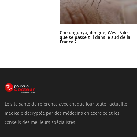
Chikungunya, dengue, West Nile :
que se passe-t-il dans le sud de la
France ?
Le site santé de référence avec chaque jour toute l'actualité
médicale decryptée par des médecins en exercice et les
conseils des meilleurs spécialistes.