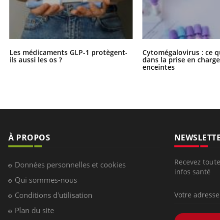
Les médicaments GLP-1 protègent-
Cytomégalovirus : ce q
ils aussi les os ?
dans la prise en char
enceintes
À PROPOS
NEWSLETT
Recevez toute
Données personnelles et cookies
infos santé
Qui sommes-nous
Conditions d'utilisation
Plan du site