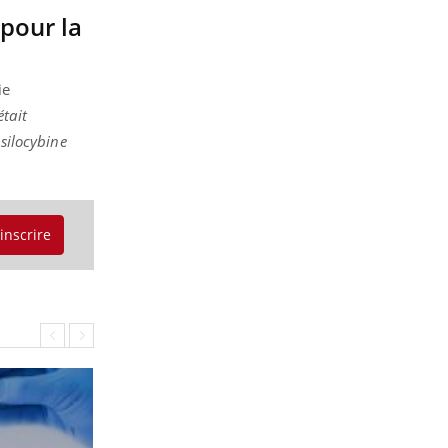
 pour la
ie
était
psilocybine
'inscrire