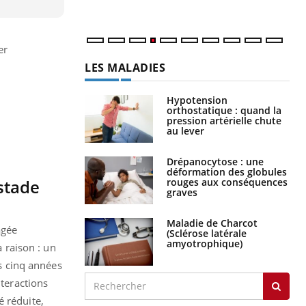
er
LES MALADIES
Hypotension
orthostatique : quand la
pression artérielle chute
au lever
Drépanocytose : une
déformation des globules
rouges aux conséquences
stade
graves
Maladie de Charcot
âgée
(Sclérose latérale
amyotrophique)
a raison : un
es cinq années
nteractions
é réduite,