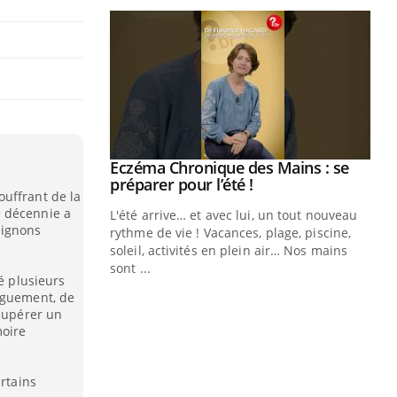
ale : et si on
Eczéma Chronique des Mains : se
Youtube
ube
Youtube
préparer pour l’été !
uffrant de la
e décennie a
e diabète de type 2
L'été arrive… et avec lui, un tout nouveau
pignons
çues chez les
rythme de vie ! Vacances, plage, piscine,
ez les soignants.
soleil, activités en plein air… Nos mains
sont ...
vé plusieurs
Di
You
nguement, de
écupérer un
Le 
moire
nom
dia
défi
ertains