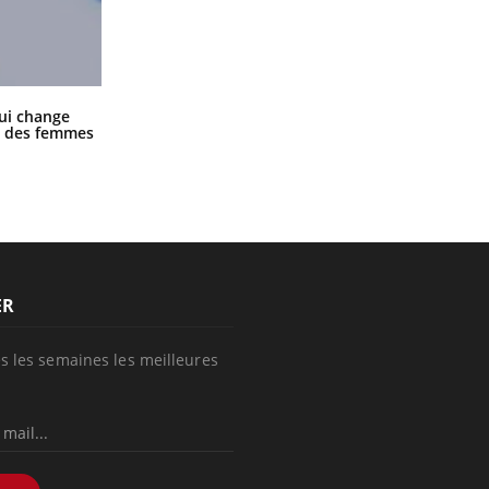
La sieste empêche-t-elle de dormir
ui change
la nuit ?
ge des femmes
ER
s les semaines les meilleures