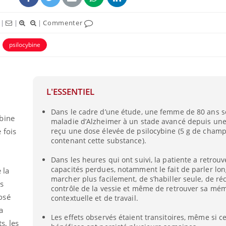
|
|
|
Commenter
psilocybine
L'ESSENTIEL
ence en fer : comprendre pour
Insuline & Charge ment
tube
Youtube
Youtube
Yout
venir
osait en parler??
Dans le cadre d’une étude, une femme de 80 ans so
bine
maladie d’Alzheimer à un stade avancé depuis un
gue, irritabilité, brouillard mental ou
En 2026, l'insuline dans l
 fois
reçu une dose élevée de psilocybine (5 g de cham
e alopécie… Les symptômes de la
reste entourée d'idées re
contenant cette substance).
nce en fer sont multiples ce qui la rend
patients comme parfois ch
Dans les heures qui ont suivi, la patiente a retrou
capacités perdues, notamment le fait de parler lo
 la
marcher plus facilement, de s’habiller seule, de r
s
contrôle de la vessie et même de retrouver sa mé
osé
contextuelle et de travail.
a
Les effets observés étaient transitoires, même si c
s, les