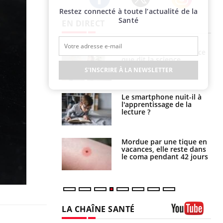
Restez connecté à toute l’actualité de la
Twitter
Facebook
Instagram
Santé
EN DIRECT
haleurs :
Grossesse et chaleur : ce
i le risque de
que dit la science
rimpe-t-il ?
S'INSCRIRE À LA NEWSLETTER
a pourrait-il
Le smartphone nuit-il à
la propagation du
l'apprentissage de la
lecture ?
i manger moins
Mordue par une tique en
éines pourrait
vacances, elle reste dans
ent être bénéfique
le coma pendant 42 jours
LA CHAÎNE SANTÉ
Youtube