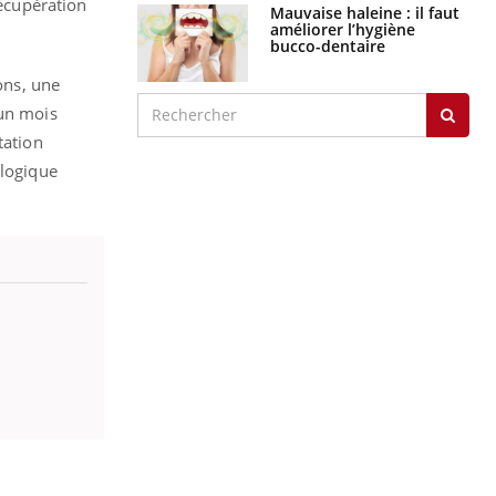
récupération
Mauvaise haleine : il faut
améliorer l’hygiène
bucco-dentaire
ons, une
 un mois
tation
ologique