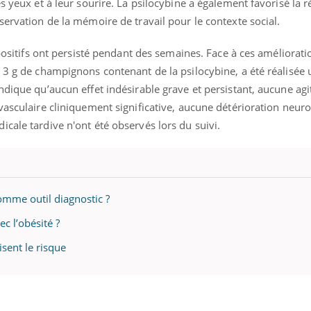
s yeux et à leur sourire. La psilocybine a également favorisé la 
servation de la mémoire de travail pour le contexte social.
 positifs ont persisté pendant des semaines. Face à ces améliorati
t 3 g de champignons contenant de la psilocybine, a été réalisée
ndique qu’aucun effet indésirable grave et persistant, aucune agi
vasculaire cliniquement significative, aucune détérioration neur
cale tardive n'ont été observés lors du suivi.
comme outil diagnostic ?
ec l’obésité ?
isent le risque