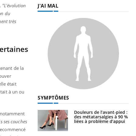
J'AI MAL
.
"L'évolution
on du
ment très
ertaines
tenant de la
rouver
le était
tait à un ou
SYMPTÔMES
Douleurs de l’avant-pied :
s, notamment
des métatarsalgies à 90 %
liées à problème d’appui
is ses couches
a recommencé