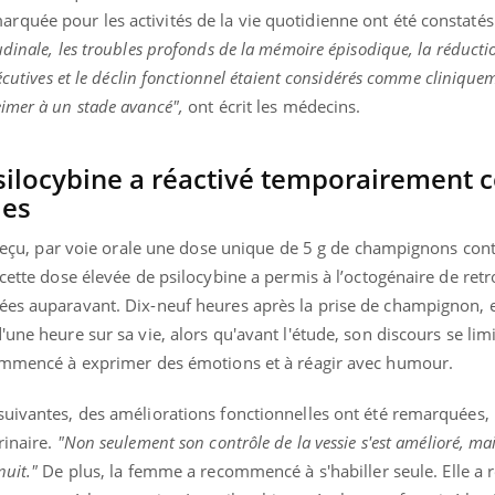
quée pour les activités de la vie quotidienne ont été constatés
dinale, les troubles profonds de la mémoire épisodique, la réducti
écutives et le déclin fonctionnel étaient considérés comme clinique
imer à un stade avancé",
ont écrit les médecins.
ilocybine a réactivé temporairement c
les
a reçu, par voie orale une dose unique de 5 g de champignons con
 cette dose élevée de psilocybine a permis à l’octogénaire de ret
ées auparavant. Dix-neuf heures après la prise de champignon, el
une heure sur sa vie, alors qu'avant l'étude, son discours se limi
commencé à exprimer des émotions et à réagir avec humour.
 suivantes, des améliorations fonctionnelles ont été remarquée
inaire.
"Non seulement son contrôle de la vessie s'est amélioré, ma
nuit."
De plus, la femme a recommencé à s'habiller seule. Elle 