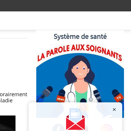
porairement
aladie
Publicité