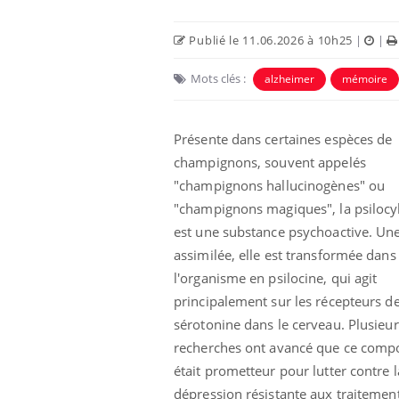
Publié le 11.06.2026 à 10h25
|
|
Mots clés :
alzheimer
mémoire
Présente dans certaines espèces de
champignons, souvent appelés
Eczéma Chronique des Mains :
Car
Youtube
You
Youtube
expliquer ma maladie
pré
"champignons hallucinogènes" ou
"champignons magiques", la psilocy
Il y a des sujets qui sont faciles à aborder...
Fati
est une substance psychoactive. Une
d'autres non ! D'un côté, poser des
mêm
questions sur la maladie d'un proche c'est
care
assimilée, elle est transformée dans
montrer ...
...
l'organisme en psilocine, qui agit
principalement sur les récepteurs de
sérotonine dans le cerveau. Plusieur
recherches ont avancé que ce comp
était prometteur pour lutter contre l
dépression résistante aux traitement