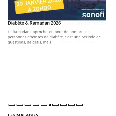
Youtube
Diabète & Ramadan 2026
Un « jumeau numérique » pour faciliter l’accès
Youtube
Youtube
Youtube
à la médecine préventive
Le Ramadan approche, et, pour de nombreuses
Un établissement lié à un groupe mutualiste innove en
personnes atteintes de diabète, c'est une période de
matière de bilan de santé : l'utilisation d'un « jumeau
questions, de défis, mais ...
numérique » permet ...
COU
You
Coup
vous
épis
LES MALADIES