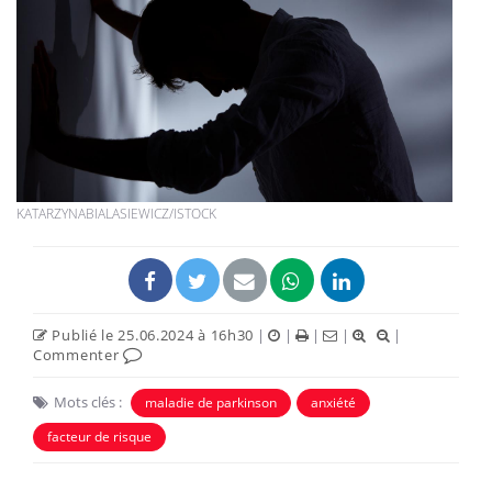
KATARZYNABIALASIEWICZ/ISTOCK
Publié le 25.06.2024 à 16h30
|
|
|
|
|
Commenter
Mots clés :
maladie de parkinson
anxiété
facteur de risque