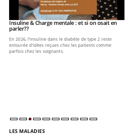
Youtube
Insuline & Charge mentale : et si on osait en
Youtube
Youtube
parler??
En 2026, l'insuline dans le diabète de type 2 reste
entourée d'idées reçues chez les patients comme
parfois chez les soignants.
Ecz
You
pour
L'ét
Vaca
Nos 
LES MALADIES