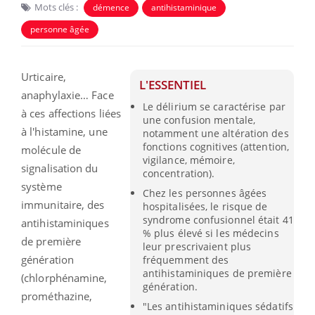
Mots clés :
démence
antihistaminique
personne âgée
Urticaire,
L'ESSENTIEL
anaphylaxie… Face
Le délirium se caractérise par
à ces affections liées
une confusion mentale,
à l'histamine, une
notamment une altération des
fonctions cognitives (attention,
molécule de
vigilance, mémoire,
signalisation du
concentration).
système
Chez les personnes âgées
immunitaire, des
hospitalisées, le risque de
syndrome confusionnel était 41
antihistaminiques
% plus élevé si les médecins
de première
leur prescrivaient plus
génération
fréquemment des
antihistaminiques de première
(chlorphénamine,
génération.
prométhazine,
"Les antihistaminiques sédatifs