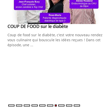
Youtube
Yout
COUP DE FOOD sur le diabète
Quand l’entreprise mise sur le bien être global
Youtube
Youtube
Coup de food sur le diabète, c'est votre nouveau rendez-
"Les rendez-vous de la santé et de la qualité de vie au
vous culinaire qui bouscule les idées reçues ! Dans cet
travail" de Pourquoi Docteur reçoivent Régis Blugeon,
épisode, une ...
DRH et directeur ...
Ecz
You
(3/3
Dans
vous
quot