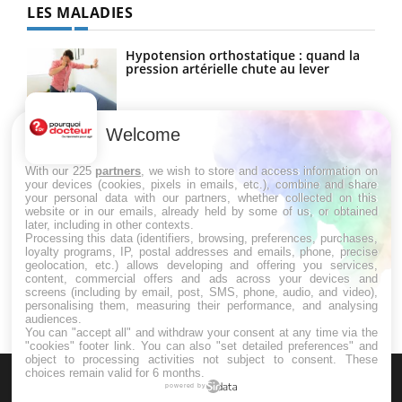
LES MALADIES
Hypotension orthostatique : quand la
pression artérielle chute au lever
Welcome
Drépanocytose : une déformation des
globules rouges aux conséquences
graves
With our 225
partners
, we wish to store and access information on
your devices (cookies, pixels in emails, etc.), combine and share
your personal data with our partners, whether collected on this
website or in our emails, already held by some of us, or obtained
Maladie de Charcot (Sclérose latérale
later, including in other contexts.
amyotrophique)
Processing this data (identifiers, browsing, preferences, purchases,
loyalty programs, IP, postal addresses and emails, phone, precise
geolocation, etc.) allows developing and offering you services,
content, commercial offers and ads across your devices and
screens (including by email, post, SMS, phone, audio, and video),
personalising them, measuring their performance, and analysing
audiences.
You can "accept all" and withdraw your consent at any time via the
"cookies" footer link
. You can also "set detailed preferences" and
object to processing activities not subject to consent. These
choices remain valid for 6 months.
powered by