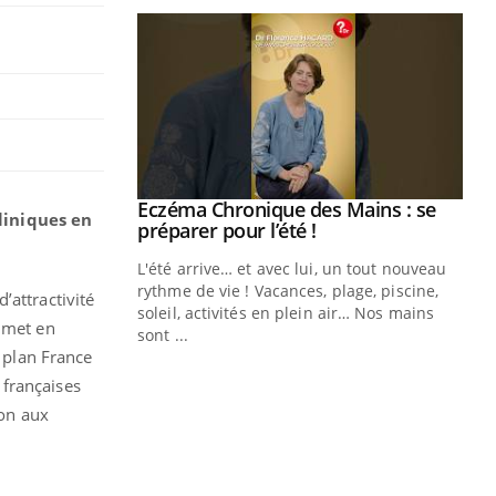
ale : et si on
Eczéma Chronique des Mains : se
Youtube
liniques en
ube
Youtube
préparer pour l’été !
e diabète de type 2
L'été arrive… et avec lui, un tout nouveau
çues chez les
rythme de vie ! Vacances, plage, piscine,
’attractivité
ez les soignants.
soleil, activités en plein air… Nos mains
e met en
sont ...
Di
You
e plan France
 françaises
Le 
ion aux
nom
dia
défi