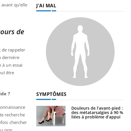
 avant qu’elle
J'AI MAL
cours de
nt de rappeler
n dernière
n à un essai
eut être
ide ?
SYMPTÔMES
 connaissance
Douleurs de l’avant-pied :
des métatarsalgies à 90 %
tte recherche
liées à problème d’appui
efois chercher
 ou non