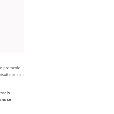
le protocole
ensuite pris en
essais
ans ce