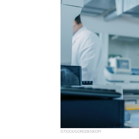
Hantavirus : un cas
détecté chez un touriste
en France
Mortalité infantile : un
rapport s’interroge sur
son taux élevé en France
Grossesse à risque : ce jus
naturel attire l'attention
des chercheurs
ISTIOCK/GORODENKOFF