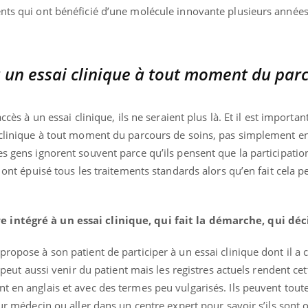
ents qui ont bénéficié d’une molécule innovante plusieurs années
à un essai clinique à tout moment du par
accès à un essai clinique, ils ne seraient plus là. Et il est importa
i clinique à tout moment du parcours de soins, pas simplement e
es gens ignorent souvent parce qu’ils pensent que la participatio
s ont épuisé tous les traitements standards alors qu’en fait cela p
 intégré à un essai clinique, qui fait la démarche, qui déc
propose à son patient de participer à un essai clinique dont il a
ve peut aussi venir du patient mais les registres actuels rendent ce
t en anglais et avec des termes peu vulgarisés. Ils peuvent tout
eur médecin ou aller dans un centre expert pour savoir s’ils sont