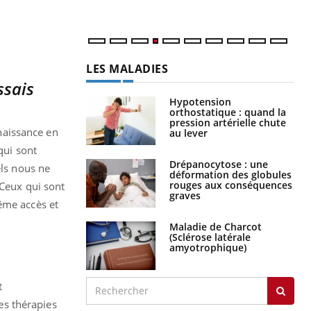
LES MALADIES
ssais
Hypotension
orthostatique : quand la
pression artérielle chute
nnaissance en
au lever
qui sont
Drépanocytose : une
els nous ne
déformation des globules
rouges aux conséquences
 Ceux qui sont
graves
ême accès et
Maladie de Charcot
(Sclérose latérale
amyotrophique)
t
es thérapies