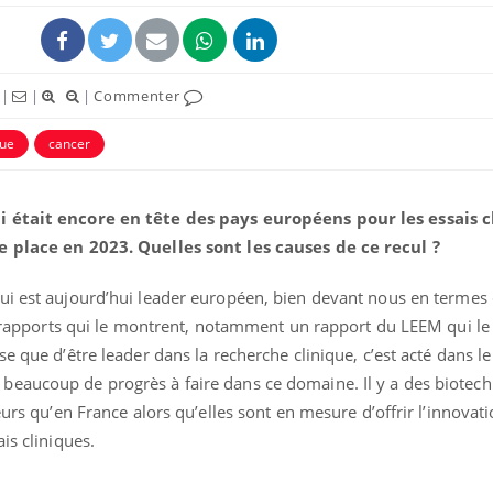
|
|
|
Commenter
que
cancer
ence en fer : comprendre pour
Insuline & Charge ment
tube
Youtube
i était encore en tête des pays européens pour les essais c
Youtube
Yout
venir
osait en parler??
e place en 2023. Quelles sont les causes de ce recul ?
gue, irritabilité, brouillard mental ou
En 2026, l'insuline dans l
e alopécie… Les symptômes de la
reste entourée d'idées re
ui est aujourd’hui leader européen, bien devant nous en termes d
nce en fer sont multiples ce qui la rend
patients comme parfois ch
rs rapports qui le montrent, notamment un rapport du LEEM qui l
e que d’être leader dans la recherche clinique, c’est acté dans l
eaucoup de progrès à faire dans ce domaine. Il y a des biotech
eurs qu’en France alors qu’elles sont en mesure d’offrir l’innovat
is cliniques.