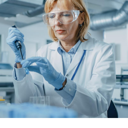
Comment oublier les
Chikung
écrans en vacances ?
West Nil
t-il dan
France ?
Toujours connectés :
Les méd
comment le travail
protègen
empiète de plus en plus
?
sur nos soirées
Cancer colorectal : une
Cytomég
stratégie simple aurait
change d
changé la donne au Pays
charge 
basque
enceint