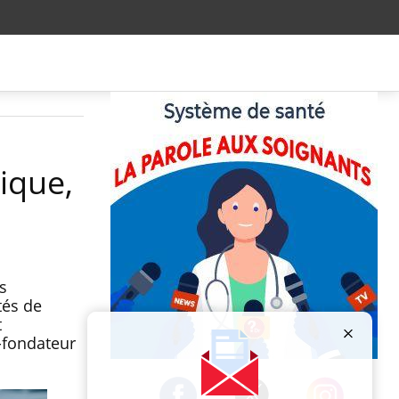
nique,
s
tés de
t
-fondateur
Publicité