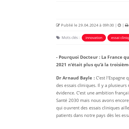
Publié le 29.04.2024 à 09h30
|
|
Mots clés :
innovation
essai clini
Eczéma Chronique des Mains :
Car
Youtube
You
- Pourquoi Docteur : La France qu
Youtube
expliquer ma maladie
pré
2021 n’était plus qu’à la troisièm
Il y a des sujets qui sont faciles à aborder...
Fati
d'autres non ! D'un côté, poser des
mêm
Dr Arnaud Bayle :
C’est l’Espagne q
questions sur la maladie d'un proche c'est
care
des essais cliniques. Il y a plusieu
montrer ...
...
évidence. C’est une ambition français
Santé 2030 mais nous avons encore b
qui ouvrent des essais cliniques aill
patients dans notre pays dès les essa