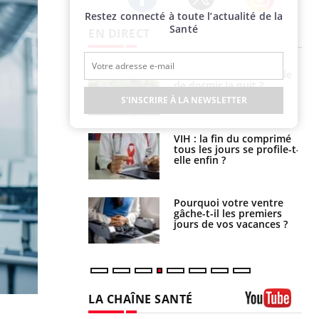
Restez connecté à toute l’actualité de la
Twitter
Facebook
Instagram
Santé
EN DIRECT
unya, dengue,
La sieste empêche-t-elle
e : que se passe-
de dormir la nuit ?
s le sud de la
S'INSCRIRE À LA NEWSLETTER
icaments GLP-1
VIH : la fin du comprimé
t-ils aussi les os
tous les jours se profile-t-
elle enfin ?
alovirus : ce qui
Pourquoi votre ventre
ans la prise en
gâche-t-il les premiers
des femmes
jours de vos vacances ?
es
LA CHAÎNE SANTÉ
Youtube