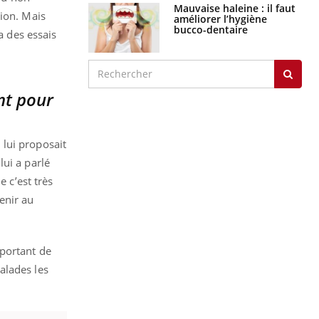
Mauvaise haleine : il faut
tion. Mais
améliorer l’hygiène
bucco-dentaire
a des essais
nt pour
 lui proposait
ui a parlé
e c’est très
enir au
mportant de
alades les