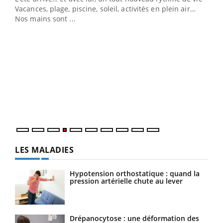
Vacances, plage, piscine, soleil, activités en plein air…
Nos mains sont ...
Youtube
Diabète & Ramadan 2026
Un 
Youtube
You
à l
Le Ramadan approche, et, pour de nombreuses
Un é
personnes atteintes de diabète, c'est une période de
mati
questions, de défis, mais ...
numé
LES MALADIES
Hypotension orthostatique : quand la
pression artérielle chute au lever
Drépanocytose : une déformation des