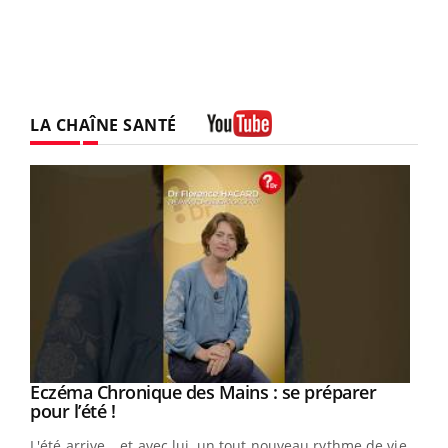
LA CHAÎNE SANTÉ
Youtube
Eczéma Chronique des Mains : se préparer
Youtube
Youtube
pour l’été !
L'été arrive… et avec lui, un tout nouveau rythme de vie !