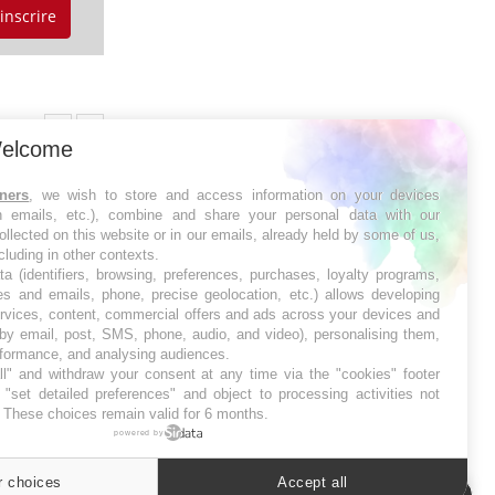
'inscrire
elcome
tners
, we wish to store and access information on your devices
in emails, etc.), combine and share your personal data with our
ollected on this website or in our emails, already held by some of us,
ncluding in other contexts.
ta (identifiers, browsing, preferences, purchases, loyalty programs,
es and emails, phone, precise geolocation, etc.) allows developing
ervices, content, commercial offers and ads across your devices and
 by email, post, SMS, phone, audio, and video), personalising them,
rformance, and analysing audiences.
Cytomégalovirus : ce qui change
1 protègent-
l" and withdraw your consent at any time via the "cookies" footer
dans la prise en charge des femmes
"set detailed preferences" and object to processing activities not
enceintes
. These choices remain valid for 6 months.
powered by
r choices
Accept all
Cookies settings