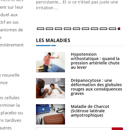
ins au quotidien
persistante… Et si ce n'était pas juste une
ent sur leur
irritation ...
iduel aux
tif en soi.
rganismes de
s
LES MALADIES
 entièrement
Hypotension
orthostatique : quand la
pression artérielle chute
au lever
e nouvelle
Drépanocytose : une
ence
déformation des globules
rouges aux conséquences
graves
s cellules
terminer la
Maladie de Charcot
(Sclérose latérale
n placebo ou
amyotrophique)
ns tardives
’autres