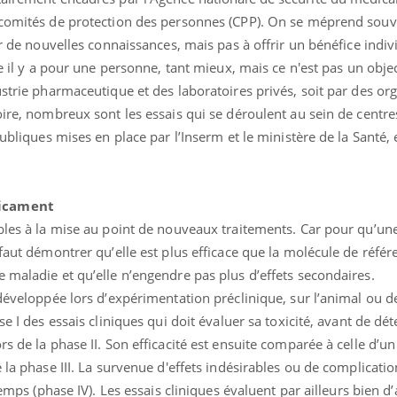
teur reçoivent Régis Blugeon, DRH et
comment protéger vos ma
 comités de protection des personnes (CPP). On se méprend souv
cteur ...
et éviter les ...
ir de nouvelles connaissances, mais pas à offrir un bénéfice indiv
ce il y a pour une personne, tant mieux, mais ce n'est pas un objec
ustrie pharmaceutique et des laboratoires privés, soit par des o
oire, nombreux sont les essais qui se déroulent au sein de centre
publiques mises en place par l’Inserm et le ministère de la Santé,
dicament
ables à la mise au point de nouveaux traitements. Car pour qu’un
 faut démontrer qu’elle est plus efficace que la molécule de référ
 maladie et qu’elle n’engendre pas plus d’effets secondaires.
 développée lors d’expérimentation préclinique, sur l’animal ou de
se I des essais cliniques qui doit évaluer sa toxicité, avant de dé
rs de la phase II. Son efficacité est ensuite comparée à celle d’u
 la phase III. La survenue d'effets indésirables ou de complicatio
temps (phase IV). Les essais cliniques évaluent par ailleurs bien d