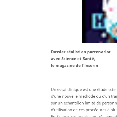
Dossier réalisé en partenariat
avec
Science et Santé,
le magazine de l'Inserm
Un essai clinique est une étude scient
Youtube
ue » pour
COUP DE FOOD sur le diabète
Qua
Youtube
You
d’une nouvelle méthode ou d’un trai
médecine
êtr
sur un échantillon limité de personn
Coup de food sur le diabète, c'est votre
"Les
nouveau rendez-vous culinaire qui
d’utilisation de ces procédures à plu
 groupe
qual
bouscule les idées reçues ! Dans cet
En France, ces essais sont réglemen