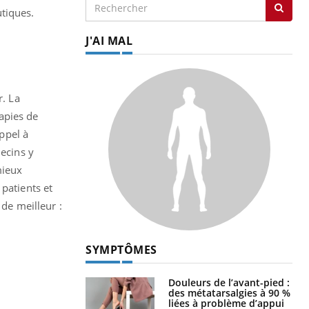
tiques.
J'AI MAL
r. La
apies de
appel à
decins y
mieux
patients et
 de meilleur :
SYMPTÔMES
Douleurs de l’avant-pied :
des métatarsalgies à 90 %
liées à problème d’appui