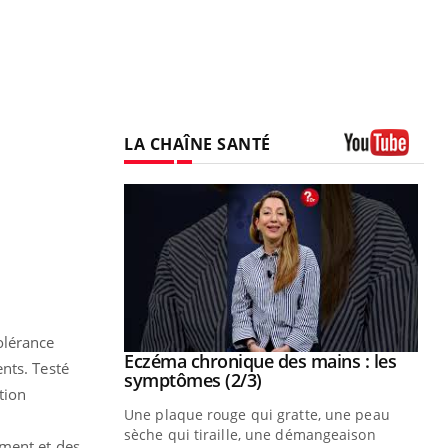
LA CHAÎNE SANTÉ
Youtube
tolérance
 mains : au
Eczéma chronique des mains : les
Youtube
nts. Testé
be
Youtube
symptômes (2/3)
tion
ès Zaraa,
Une plaque rouge qui gratte, une peau
us explique
sèche qui tiraille, une démangeaison
ament et des