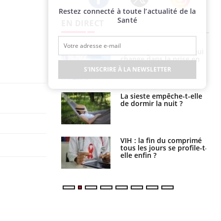
Restez connecté à toute l’actualité de la
Twitter
Facebook
Instagram
Santé
EN DIRECT
olorectal : une
Cytomégalovirus : ce qui
e simple aurait
change dans la prise en
la donne au Pays
charge des femmes
S'INSCRIRE À LA NEWSLETTER
enceintes
unya, dengue,
La sieste empêche-t-elle
e : que se passe-
de dormir la nuit ?
s le sud de la
icaments GLP-1
VIH : la fin du comprimé
t-ils aussi les os
tous les jours se profile-t-
elle enfin ?