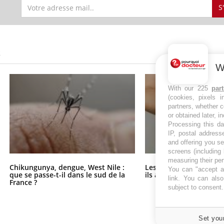
S
S
W
With our 225
par
(cookies, pixels 
partners, whether c
or obtained later, i
Processing this da
IP, postal address
and offering you s
screens (including
measuring their pe
Chikungunya, dengue, West Nile :
Les médicaments GLP-
You can "accept al
que se passe-t-il dans le sud de la
ils aussi les os ?
link
. You can also 
France ?
subject to consent
Set you