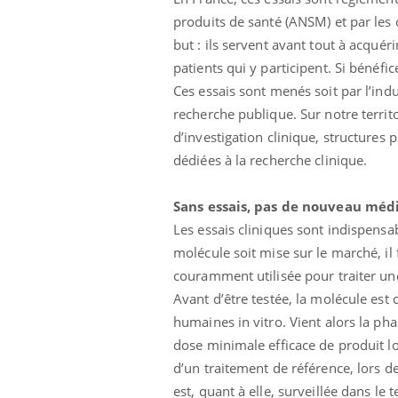
ère de bilan de
Doc
épisode, une ...
produits de santé (ANSM) et par les
« jumeau
dire
but : ils servent avant tout à acquér
patients qui y participent. Si bénéfi
Ces essais sont menés soit par l’ind
recherche publique. Sur notre territ
d’investigation clinique, structures 
dédiées à la recherche clinique.
Sans essais, pas de nouveau mé
Les essais cliniques sont indispens
molécule soit mise sur le marché, il
couramment utilisée pour traiter une
Avant d’être testée, la molécule est
humaines in vitro. Vient alors la pha
dose minimale efficace de produit lo
d’un traitement de référence, lors de
est, quant à elle, surveillée dans le 