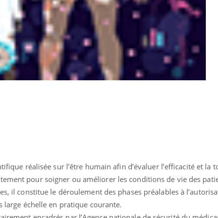
ifique réalisée sur l’être humain afin d’évaluer l’efficacité et la 
nd l’entreprise mise sur le bien
Eczéma chronique des
tube
Youtube
tement pour soigner ou améliorer les conditions de vie des patie
Youtube
Youtu
e global
quotidien (3/3)
es, il constitue le déroulement des phases préalables à l’autorisa
 rendez-vous de la santé et de la
Dans cette vidéo, le Dr In
s large échelle en pratique courante.
ité de vie au travail" de Pourquoi
dermatologue à Paris, vo
tairement encadrés par l’Agence nationale de sécurité du médic