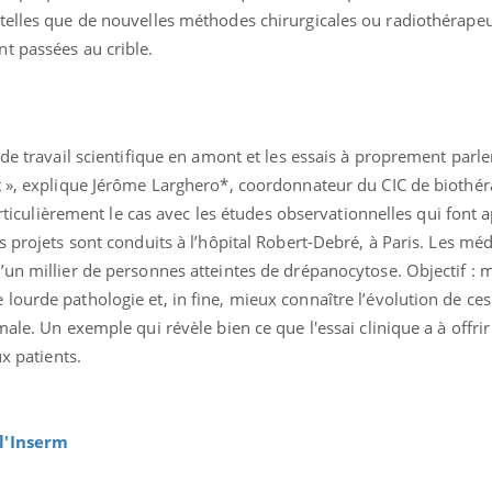
telles que de nouvelles méthodes chirurgicales ou radiothérapeu
t passées au crible.
de travail scientifique en amont et les essais à proprement parle
t », explique Jérôme Larghero*, coordonnateur du CIC de biothér
particulièrement le cas avec les études observationnelles qui font 
s projets sont conduits à l’hôpital Robert-Debré, à Paris. Les mé
’un millier de personnes atteintes de drépanocytose. Objectif : 
ourde pathologie et, in fine, mieux connaître l’évolution de ces 
ale. Un exemple qui révèle bien ce que l'essai clinique a à offrir
ux patients.
 l'Inserm