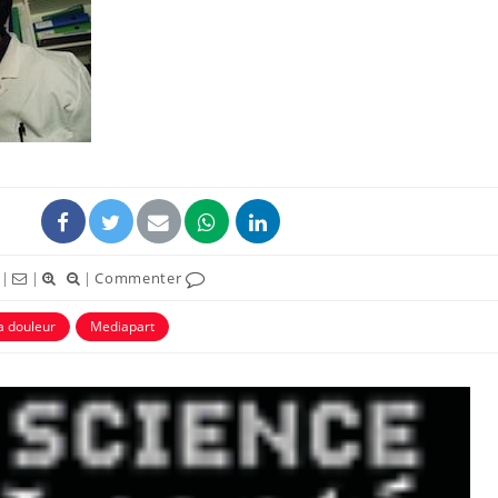
Cancer c
stratégi
changé 
basque
Chikung
West Nil
t-il dan
France ?
|
|
|
Commenter
Les méd
la douleur
Mediapart
protègen
?