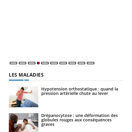
Dia
You
Le 
pers
ques
LES MALADIES
Hypotension orthostatique : quand la
pression artérielle chute au lever
Drépanocytose : une déformation des
globules rouges aux conséquences
graves