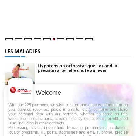
Co
cu
un
LES MALADIES
Hypotension orthostatique : quand la
pression artérielle chute au lever
Welcome
Drépanocytose : une déformation des
globules rouges aux conséquences graves
With our 225
partners
, we wish to store and access information on
your devices (cookies, pixels in emails, etc.), combine and share
your personal data with our partners, whether collected on this
website or in our emails, already held by some of us, or obtained
Maladie de Charcot (Sclérose latérale
later, including in other contexts.
amyotrophique)
Processing this data (identifiers, browsing, preferences, purchases,
loyalty programs, IP, postal addresses and emails, phone, precise