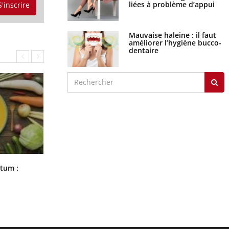
liées à problème d’appui
S'inscrire
Mauvaise haleine : il faut
améliorer l’hygiène bucco-
dentaire
Comment nous percevons le chaud
rtum :
et le froid : une recherche éclaire le
sujet