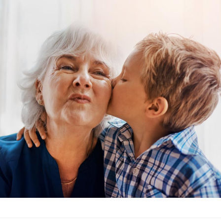
La sieste empêche-t-elle de
Fortes c
dormir la nuit ?
le risq
grimpe-t
VIH : la fin du comprimé
Le Viagr
tous les jours se profile-t-
la propa
elle enfin ?
Pourquoi votre ventre
Pourquo
gâche-t-il les premiers
protéine
jours de vos vacances ?
finalem