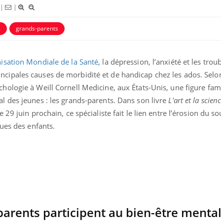
|
|
s
grands-parents
nce en fer : comprendre pour
ube
Youtube
enir
isation Mondiale de la Santé
, la dépression, l’anxiété et les trou
ue, irritabilité, brouillard mental ou
ncipales causes de morbidité et de handicap chez les ados. Sel
 alopécie… Les symptômes de la
hologie à Weill Cornell Medicine, aux États-Unis, une figure fami
ce en fer sont multiples ce qui la rend
al des jeunes : les grands-parents. Dans son livre
L'art et la scien
e 29 juin prochain, ce spécialiste fait le lien entre l’érosion du so
Insuline & Charge ment
Youtube
ques des enfants.
Yout
osait en parler??
En 2026, l'insuline dans l
reste entourée d'idées re
patients comme parfois ch
rents participent au bien-être mental