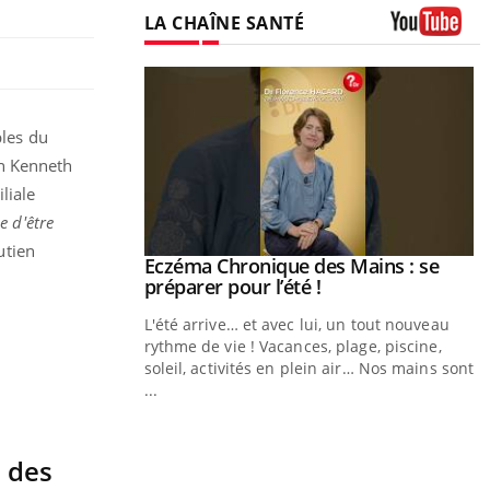
LA CHAÎNE SANTÉ
Youtube
bles du
on Kenneth
liale
ce d'être
utien
ale : et si on
Eczéma Chronique des Mains : se
Youtube
ube
Youtube
préparer pour l’été !
e diabète de type 2
L'été arrive… et avec lui, un tout nouveau
çues chez les
rythme de vie ! Vacances, plage, piscine,
ez les soignants.
soleil, activités en plein air… Nos mains sont
...
Y
L
 des
n