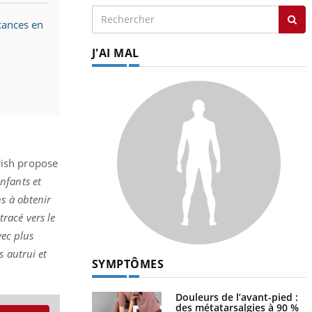
acances en
J'AI MAL
rish propose
nfants et
ns à obtenir
racé vers le
vec plus
s autrui et
SYMPTÔMES
Douleurs de l’avant-pied :
des métatarsalgies à 90 %