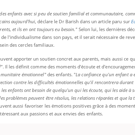
des enfants avec si peu de soutien familial et communautaire, comm
cains aujourd'hui
, déclare le Dr Barish dans un article paru sur
E
ents, et ils en ont toujours eu besoin."
Selon lui, les dernières dé
 l’individualisme dans son pays, et il serait nécessaire de reve
sein des cercles familiaux.
euvent apporter un soutien concret aux parents, mais aussi ce qu’i
l"
. Il les définit comme des moments d'écoute et d'encourageme
mmunitaire émotionnel"
des enfants. "
La confiance qu'un enfant a 
tection contre les difficultés émotionnelles qu'il rencontrera duran
 les enfants ont besoin de quelqu'un qui les écoute, qui les aide à s
s problèmes peuvent être résolus, les relations réparées et que la tr
euvent aussi favoriser les émotions positives grâce à des moment
ntéressant aux passions et aux envies des enfants.