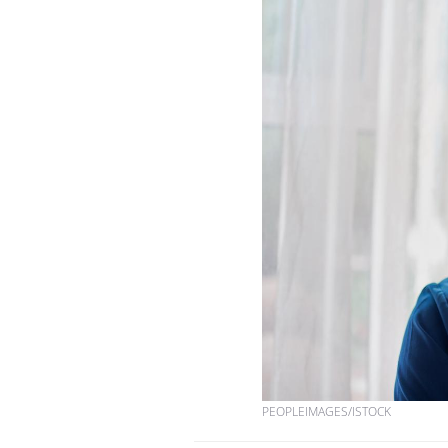
Chikungunya, dengue,
West Nile : que se passe-t-
il dans le sud de la France ?
Les médicaments GLP-1
protègent-ils aussi les os ?
Cytomégalovirus : ce qui
change dans la prise en
charge des femmes
enceintes
PEOPLEIMAGES/ISTOCK