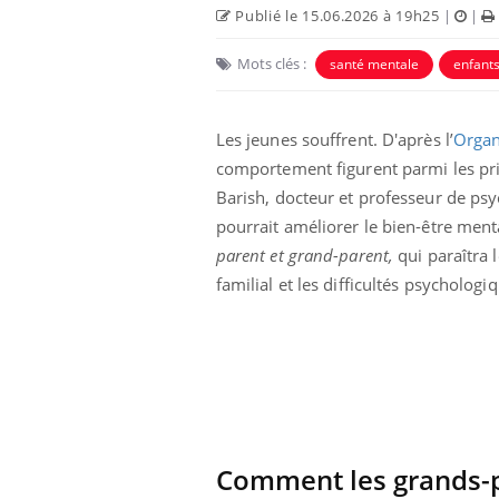
Publié le 15.06.2026 à 19h25
|
|
Mots clés :
santé mentale
enfant
Care
Yout
prév
Les jeunes souffrent. D'après l’
Organ
Fatig
comportement figurent parmi les pri
même
Barish, docteur et professeur de psyc
caren
pourrait améliorer le bien-être ment
...
parent et grand-parent,
qui paraîtra l
Eczéma Chronique des Mains :
Youtube
familial et les difficultés psychologi
Youtube
expliquer ma maladie
Il y a des sujets qui sont faciles à aborder...
d'autres non ! D'un côté, poser des questions
sur la maladie d'un proche c'est montrer ...
Comment les grands-pa