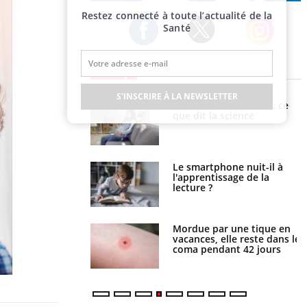
Publicité
Restez connecté à toute l’actualité de la
Santé
Twitter
Facebook
Instagram
EN DIRECT
S'INSCRIRE À LA NEWSLETTER
haleurs : pourquoi
Grossesse et chaleur : ce
ue de noyade
que dit la science
-il ?
a pourrait-il freiner
Le smartphone nuit-il à
gation du cancer ?
l'apprentissage de la
lecture ?
i manger moins de
Mordue par une tique en
s pourrait
vacances, elle reste dans le
ent être bénéfique
coma pendant 42 jours