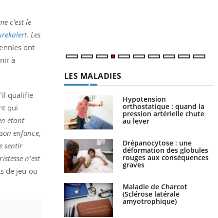
c
m
e c'est le
urekalert
.
Les
cennies ont
nir à
LES MALADIES
l qualifie
Hypotension
orthostatique : quand la
nt qui
pression artérielle chute
en étant
au lever
t son enfance
,
Drépanocytose : une
e sentir
déformation des globules
rouges aux conséquences
istesse n'est
graves
s de jeu ou
Maladie de Charcot
(Sclérose latérale
amyotrophique)