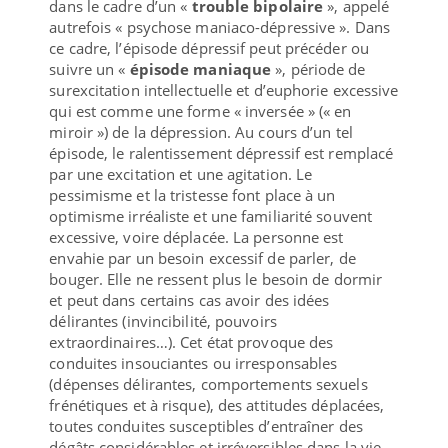
dans le cadre d’un «
trouble bipolaire
», appelé
autrefois « psychose maniaco-dépressive ». Dans
ce cadre, l’épisode dépressif peut précéder ou
suivre un «
épisode maniaque
», période de
surexcitation intellectuelle et d’euphorie excessive
qui est comme une forme « inversée » (« en
miroir ») de la dépression. Au cours d’un tel
épisode, le ralentissement dépressif est remplacé
par une excitation et une agitation. Le
pessimisme et la tristesse font place à un
optimisme irréaliste et une familiarité souvent
excessive, voire déplacée. La personne est
envahie par un besoin excessif de parler, de
bouger. Elle ne ressent plus le besoin de dormir
et peut dans certains cas avoir des idées
délirantes (invincibilité, pouvoirs
extraordinaires…). Cet état provoque des
conduites insouciantes ou irresponsables
(dépenses délirantes, comportements sexuels
frénétiques et à risque), des attitudes déplacées,
toutes conduites susceptibles d’entraîner des
dégâts considérables et irréversibles dans la vie