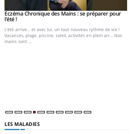
Eczéma Chronique des Mains : se préparer pour
Youtube
Youtube
l’été !
e
L'été arrive… et avec lui, un tout nouveau rythme de vie !
Vacances, plage, piscine, soleil, activités en plein air… Nos
mains sont ...
D
Yo
L
at
dé
LES MALADIES