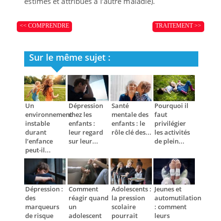
estimés et attribués à l’autre maladie).
<< COMPRENDRE
TRAITEMENT >>
Sur le même sujet :
Un
Dépression
Santé
Pourquoi il
environnement
chez les
mentale des
faut
instable
enfants :
enfants : le
privilégier
durant
leur regard
rôle clé des...
les activités
l’enfance
sur leur...
de plein...
peut-il...
Dépression :
Comment
Adolescents :
Jeunes et
des
réagir quand
la pression
automutilation
marqueurs
un
scolaire
: comment
de risque
adolescent
pourrait
leurs