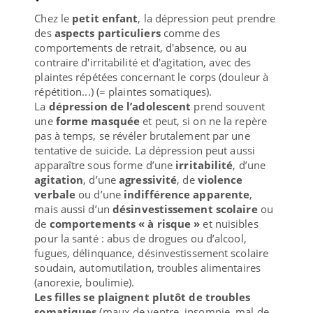
Chez le
petit enfant
, la dépression peut prendre
des
aspects particuliers
comme des
comportements de retrait, d'absence, ou au
contraire d'irritabilité et d'agitation, avec des
plaintes répétées concernant le corps (douleur à
répétition...) (= plaintes somatiques).
La
dépression de l’adolescent
prend souvent
une
forme masquée
et peut, si on ne la repère
pas à temps, se révéler brutalement par une
tentative de suicide. La dépression peut aussi
apparaître sous forme d’une
irritabilité
, d’une
agitation
, d’une
agressivité
, de
violence
verbale
ou d’une
indifférence apparente
,
mais aussi d’un
désinvestissement scolaire
ou
de
comportements « à risque »
et nuisibles
pour la santé : abus de drogues ou d’alcool,
fugues, délinquance, désinvestissement scolaire
soudain, automutilation, troubles alimentaires
(anorexie, boulimie).
Les filles se plaignent plutôt de troubles
somatiques
(maux de ventre, insomnie, mal de