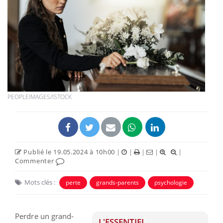
PEOPLEIMAGES/ISTOCK
Publié le 19.05.2024 à 10h00
|
|
|
|
|
Commenter
Mots clés :
perte
grands-parents
psychologie
Perdre un grand-
L'ESSENTIEL