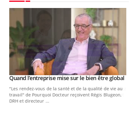
Youtube
Yout
Quand l’entreprise mise sur le bien être global
Youtube
ndez-
"Les rendez-vous de la santé et de la qualité de vie au
cet
travail" de Pourquoi Docteur reçoivent Régis Blugeon,
DRH et directeur ...
Ecz
You
(3/3