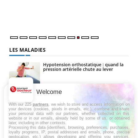
Dans
vous
quot
LES MALADIES
Hypotension orthostatique : quand la
pression artérielle chute au lever
Welcome
Drépanocytose : une déformation des
globules rouges aux conséquences
graves
With our 225
partners
, we wish to store and access information on
your devices (cookies, pixels in emails, etc.), combine and share
your personal data with our partners, whether collected on this
website or in our emails, already held by some of us, or obtained
Maladie de Charcot (Sclérose latérale
later, including in other contexts.
amyotrophique)
Processing this data (identifiers, browsing, preferences, purchases,
loyalty programs, IP, postal addresses and emails, phone, precise
geolocation, etc.) allows developing and offering you services,