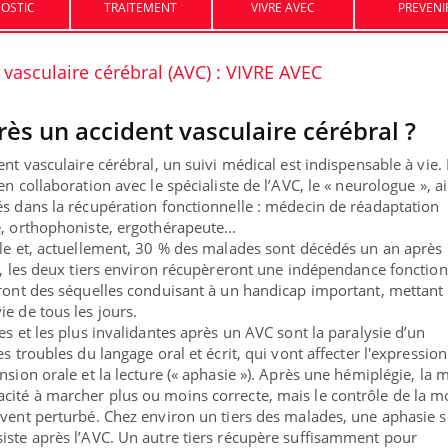
OSTIC
TRAITEMENT
VIVRE AVEC
PREVENI
 vasculaire cérébral (AVC) : VIVRE AVEC
s un accident vasculaire cérébral ?
nt vasculaire cérébral, un suivi médical est indispensable à vie. I
n collaboration avec le spécialiste de l’AVC, le « neurologue », ai
és dans la récupération fonctionnelle : médecin de réadaptation
ma Chronique des Mains :
Carence en fer : com
ube
Youtube
te, orthophoniste, ergothérapeute…
Youtube
Youtube
iquer ma maladie
prévenir
ble et, actuellement, 30 % des malades sont décédés un an après
ts, les deux tiers environ récupèreront une indépendance fonction
a des sujets qui sont faciles à aborder...
Fatigue, irritabilité, brou
eront des séquelles conduisant à un handicap important, mettant
res non ! D'un côté, poser des questions
même alopécie… Les symp
e de tous les jours.
a maladie d'un proche c'est montrer ...
carence en fer sont multip
es et les plus invalidantes après un AVC sont la paralysie d’un
...
s troubles du langage oral et écrit, qui vont affecter l'expression
nsion orale et la lecture (« aphasie »). Après une hémiplégie, la m
ité à marcher plus ou moins correcte, mais le contrôle de la mo
uvent perturbé. Chez environ un tiers des malades, une aphasie 
iste après l’AVC. Un autre tiers récupère suffisamment pour