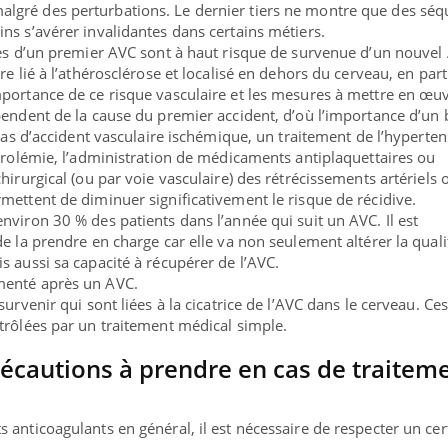
gré des perturbations. Le dernier tiers ne montre que des séq
ns s’avérer invalidantes dans certains métiers.
mes d’un premier AVC sont à haut risque de survenue d’un nouvel
e lié à l’athérosclérose et localisé en dehors du cerveau, en part
portance de ce risque vasculaire et les mesures à mettre en œu
pendent de la cause du premier accident, d’où l’importance d’un 
 cas d’accident vasculaire ischémique, un traitement de l’hyperte
térolémie, l’administration de médicaments antiplaquettaires ou
hirurgical (ou par voie vasculaire) des rétrécissements artériels 
mettent de diminuer significativement le risque de récidive.
nviron 30 % des patients dans l’année qui suit un AVC. Il est
e la prendre en charge car elle va non seulement altérer la quali
s aussi sa capacité à récupérer de l’AVC.
menté après un AVC.
urvenir qui sont liées à la cicatrice de l’AVC dans le cerveau. Ces
trôlées par un traitement médical simple.
récautions à prendre en cas de traitem
 anticoagulants en général, il est nécessaire de respecter un cer