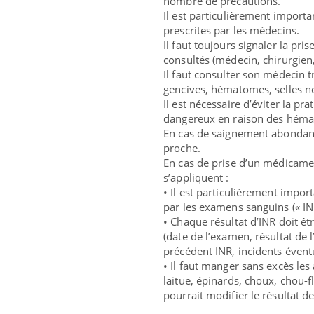
nombre de précautions.
Il est particulièrement import
prescrites par les médecins.
Il faut toujours signaler la pr
consultés (médecin, chirurgien,
Il faut consulter son médecin
gencives, hématomes, selles no
Il est nécessaire d’éviter la pr
dangereux en raison des héma
En cas de saignement abondant, 
proche.
En cas de prise d’un médicamen
s’appliquent :
• Il est particulièrement impor
par les examens sanguins (« IN
• Chaque résultat d’INR doit êt
(date de l’examen, résultat de 
précédent INR, incidents éventu
• Il faut manger sans excès les
laitue, épinards, choux, chou-
pourrait modifier le résultat de