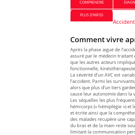
COMPRENDRE
DIAGN
PLUS D’INFOS
Accident
Comment vivre aprè
Après la phase aiguë de l’accide
assuré par le médecin traitant e
que les autres acteurs impliqu
Eczé
Yout
fonctionnelle, kinésithérapeu
expl
La sévérité d’un AVC est varia
l’accident. Parmi les survivan
Il y 
alors que plus d’un tiers gard
d'aut
cause leur autonomie dans la vi
sur l
Les séquelles les plus fréquent
hémicorps (« hémiplégie ») et le
et écrite ainsi que la compréhe
des malades récupère une capac
du bras et de la main reste so
limitant la communication pers