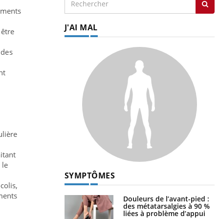
caments
J'AI MAL
 être
 des
nt
ulière
itant
 le
SYMPTÔMES
colis,
ments
Douleurs de l’avant-pied :
des métatarsalgies à 90 %
liées à problème d’appui