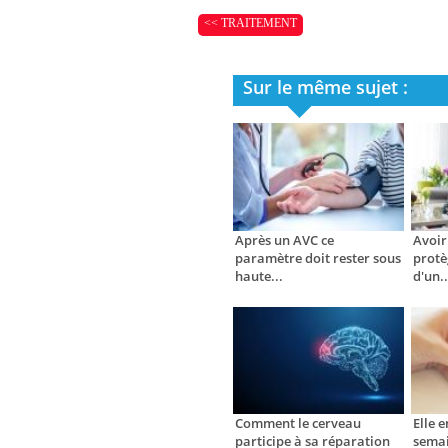
<< TRAITEMENT
Sur le même sujet :
Après un AVC ce
Avoir
paramètre doit rester sous
protè
haute...
d'un..
Comment le cerveau
Elle e
participe à sa réparation
semai