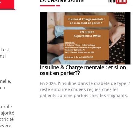
LA CHAÎNE SANTÉ
R
Youtube
l est
nsi
prendre pour
Insuline & Charge mentale : et si on
Youtube
Youtube
osait en parler??
nelle,
illard mental ou
En 2026, l'insuline dans le diabète de type 2
 en
tômes de la
reste entourée d'idées reçues chez les
les ce qui la rend
patients comme parfois chez les soignants.
 orale
Y
ajorité
p
tricité
L
sévère
r