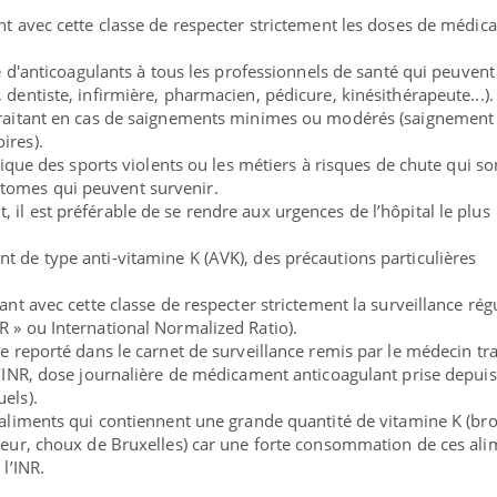
ant avec cette classe de respecter strictement les doses de médi
ise d'anticoagulants à tous les professionnels de santé qui peuvent
 dentiste, infirmière, pharmacien, pédicure, kinésithérapeute...).
 traitant en cas de saignements minimes ou modérés (saignement
ires).
atique des sports violents ou les métiers à risques de chute qui so
tomes qui peuvent survenir.
il est préférable de se rendre aux urgences de l’hôpital le plus
t de type anti-vitamine K (AVK), des précautions particulières
tant avec cette classe de respecter strictement la surveillance rég
R » ou International Normalized Ratio).
re reporté dans le carnet de surveillance remis par le médecin tra
l’INR, dose journalière de médicament anticoagulant prise depuis
els).
 aliments qui contiennent une grande quantité de vitamine K (bro
fleur, choux de Bruxelles) car une forte consommation de ces ali
 l’INR.