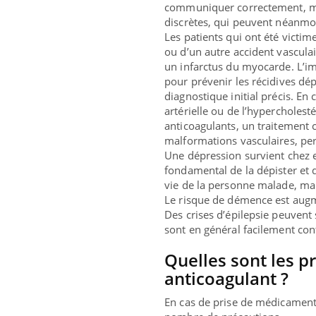
communiquer correctement, mal
discrètes, qui peuvent néanmoi
Les patients qui ont été victi
ou d’un autre accident vasculair
un infarctus du myocarde. L’im
pour prévenir les récidives dé
diagnostique initial précis. En
artérielle ou de l’hypercholes
anticoagulants, un traitement c
malformations vasculaires, per
Une dépression survient chez e
fondamental de la dépister et d
vie de la personne malade, mai
Le risque de démence est aug
Des crises d’épilepsie peuvent s
sont en général facilement con
Quelles sont les p
anticoagulant ?
En cas de prise de médicaments