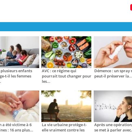
 plusieurs enfants
AVC : ce régime qui
Démence : un spray 
ge-t-il les femmes
pourrait tout changer pour
peut-il préserver la..
.
les...
n a été victime à 6
La vie urbaine protège-t-
Après une opération,
nes : 16 ans plus...
elle vraiment contre les
se met à parler avec.