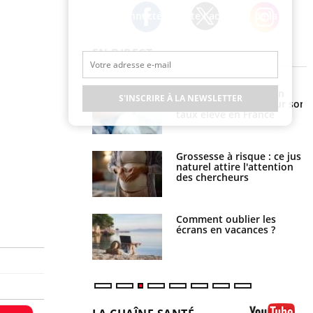
Restez connecté à toute l’actualité de la
Santé
Twitter
Facebook
Instagram
EN DIRECT
e métabolique :
Mortalité infantile : un
S'INSCRIRE À LA NEWSLETTER
nt les meilleurs
rapport s’interroge sur son
s physiques ?
taux élevé en France
 éviter une otite
Grossesse à risque : ce jus
 les vacances ?
naturel attire l'attention
des chercheurs
us : un cas détecté
Comment oublier les
touriste en France
écrans en vacances ?