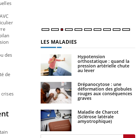
s
uelles
..
 AVC
iculier
vre
bilan
LES MALADIES
nsion
ou des
Hypotension
orthostatique : quand la
pression artérielle chute
au lever
té de
Drépanocytose : une
déformation des globules
rouges aux conséquences
 crises
graves
ent
Maladie de Charcot
(Sclérose latérale
amyotrophique)
tain