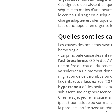
Ces signes disparaissent en qu
séquelle en moins d’une heure 
le cerveau. Il s’agit en quelque
charge adaptée est identique c
faut donc appeler en urgence 
Quelles sont les c
Les causes des accidents vascu
hémorragie.
• La principale cause des
infa
l’
athérosclérose
(30 % des AV
une artère du cou ou du cerveau
va s’ulcérer à un moment donné
migration de ce thrombus ou d’
Les
infarctus lacunaires
(20 
hypertendu
où les petites ar
subissent une dégénérescence (
Chez le sujet jeune, la cause la
(post-traumatique ou sur mal
la paroi de l’artère avec un rét