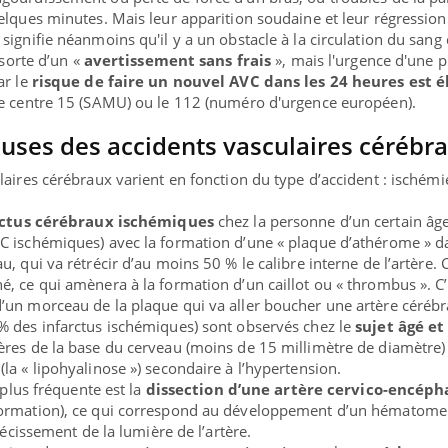
elques minutes. Mais leur apparition soudaine et leur régression
signifie néanmoins qu'il y a un obstacle à la circulation du sang
 sorte d’un «
avertissement sans frais
», mais l'urgence d'une p
ar le
risque de faire un nouvel AVC dans les 24 heures est é
le centre 15 (SAMU) ou le 112 (numéro d'urgence européen).
auses des accidents vasculaires cérébra
laires cérébraux varient en fonction du type d’accident : ischémi
rctus cérébraux ischémiques
chez la personne d’un certain âge
C ischémiques) avec la formation d’une « plaque d’athérome » d
, qui va rétrécir d’au moins 50 % le calibre interne de l’artère. C
, ce qui amènera à la formation d’un caillot ou « thrombus ». C’
un morceau de la plaque qui va aller boucher une artère cérébr
% des infarctus ischémiques) sont observés chez le
sujet âgé et
tères de la base du cerveau (moins de 15 millimètre de diamètre)
la « lipohyalinose ») secondaire à l’hypertension.
 plus fréquente est la
dissection d’une artère cervico-encéph
formation), ce qui correspond au développement d’un hématome
récissement de la lumière de l’artère.