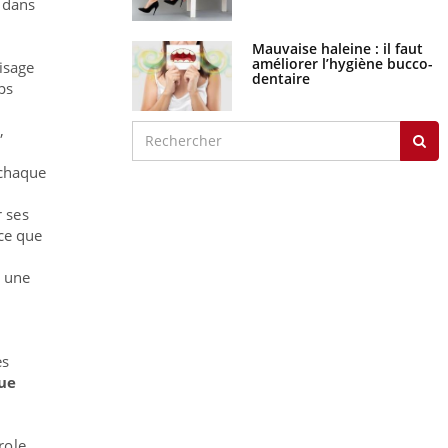
e dans
Mauvaise haleine : il faut
améliorer l’hygiène bucco-
isage
dentaire
ps
,
 chaque
r ses
 ce que
 une
es
ue
role.