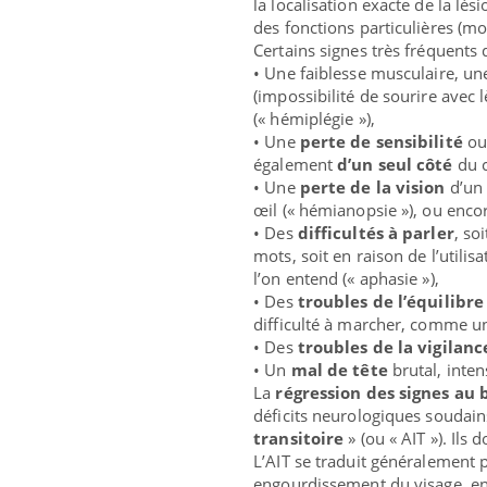
la localisation exacte de la lé
des fonctions particulières (mo
Certains signes très fréquents 
• Une faiblesse musculaire, u
(impossibilité de sourire avec 
(« hémiplégie »),
• Une
perte de sensibilité
ou
également
d’un seul côté
du c
• Une
perte de la vision
d’un 
œil (« hémianopsie »), ou enc
• Des
difficultés à parler
, so
mots, soit en raison de l’util
l’on entend (« aphasie »),
• Des
troubles de l’équilibre
difficulté à marcher, comme 
• Des
troubles de la vigilanc
• Un
mal de tête
brutal, inten
La
régression des signes au
déficits neurologiques soudain
transitoire
» (ou « AIT »). Il
L’AIT se traduit généralement 
engourdissement du visage, eng