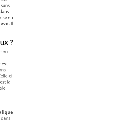
 sans
 dans
rise en
levé
. Il
ux ?
e ou
 est
ans
elle-ci
est la
ale.
alique
 dans