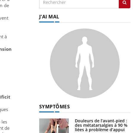
on de
J'AI MAL
vent
nt à
ension
ficit
SYMPTÔMES
ques
Douleurs de l’avant-pied :
 les
des métatarsalgies à 90 %
nt de
liées à problème d’appui