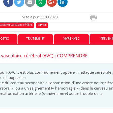
Mise à jour
22.03.2023
accident vasculaire cérébral
cerveau
OSTIC
TRAITEMENT
VIVRE AVEC
PREVENI
 vasculaire cérébral (AVC) : COMPRENDRE
nce en fer : comprendre pour
Insuline & Charge ment
ube
Youtube
Youtube
Yout
enir
osait en parler??
ue, irritabilité, brouillard mental ou
En 2026, l'insuline dans l
l ou « AVC », est plus communément appelé : « attaque cérébrale 
 alopécie… Les symptômes de la
reste entourée d'idées re
se d’apoplexie ».
ce en fer sont multiples ce qui la rend
patients comme parfois ch
rtie du cerveau secondaire à l’obstruction d’une artère nourricière
érébral », ou à un saignement (« hémorragie ») dans le cerveau e
malformation artérielle (« anévrisme ») ou un trouble de la