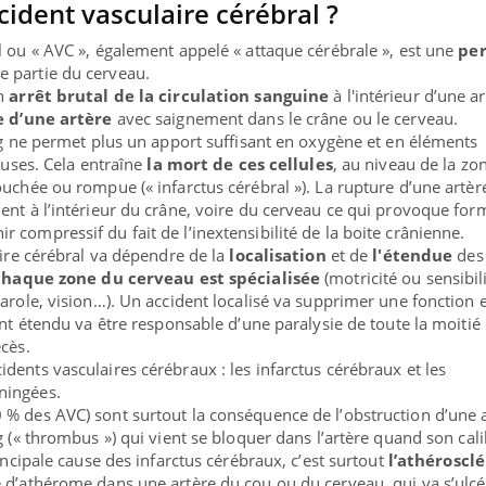
cident vasculaire cérébral ?
l ou « AVC », également appelé « attaque cérébrale », est une
per
e partie du cerveau.
un
arrêt brutal de la circulation sanguine
à l'intérieur d’une a
 d’une artère
avec saignement dans le crâne ou le cerveau.
ang ne permet plus un apport suffisant en oxygène et en éléments
veuses. Cela entraîne
la mort de ces cellules
, au niveau de la zo
ouchée ou rompue (« infarctus cérébral »). La rupture d’une artèr
ent à l’intérieur du crâne, voire du cerveau ce qui provoque for
compressif du fait de l’inextensibilité de la boite crânienne.
aire cérébral va dépendre de la
localisation
et de
l'étendue
des
chaque zone du cerveau est spécialisée
(motricité ou sensibil
parole, vision…). Un accident localisé va supprimer une fonction 
ent étendu va être responsable d’une paralysie de toute la moitié
cès.
idents vasculaires cérébraux : les infarctus cérébraux et les
ningées.
 % des AVC) sont surtout la conséquence de l’obstruction d’une 
g (« thrombus ») qui vient se bloquer dans l’artère quand son cal
rincipale cause des infarctus cérébraux, c’est surtout
l’athéroscl
 d’athérome dans une artère du cou ou du cerveau, qui va s’ulcé