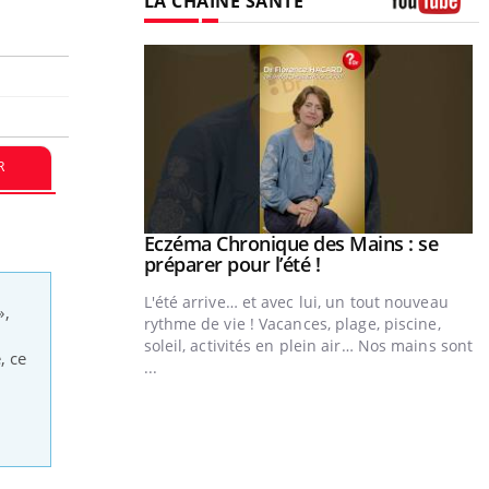
LA CHAÎNE SANTÉ
Youtube
R
ale : et si on
Eczéma Chronique des Mains : se
Youtube
ube
Youtube
préparer pour l’été !
e diabète de type 2
L'été arrive… et avec lui, un tout nouveau
»,
çues chez les
rythme de vie ! Vacances, plage, piscine,
ez les soignants.
soleil, activités en plein air… Nos mains sont
, ce
...
n
Y
L
n
c