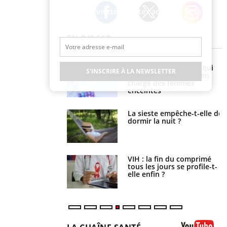
Restez connecté à toute l’actualité de la
Santé
Twitter
Facebook
Instagram
EN DIRECT
olorectal : une
Cytomégalovirus : ce qui
S'INSCRIRE À LA NEWSLETTER
e simple aurait
change dans la prise en
la donne au Pays
charge des femmes
enceintes
unya, dengue,
La sieste empêche-t-elle de
e : que se passe-t-
dormir la nuit ?
le sud de la France ?
icaments GLP-1
VIH : la fin du comprimé
t-ils aussi les os ?
tous les jours se profile-t-
elle enfin ?