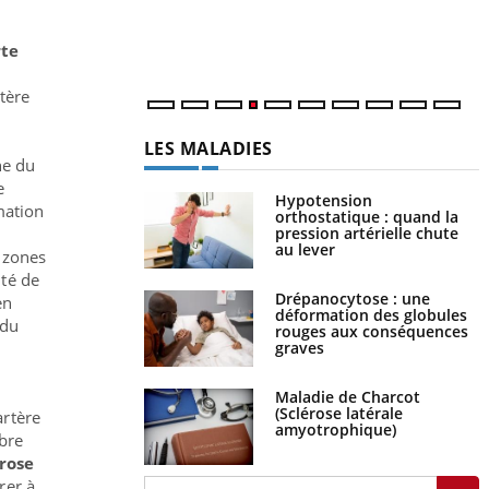
m
te
rtère
LES MALADIES
ne du
e
Hypotension
mation
orthostatique : quand la
pression artérielle chute
au lever
 zones
ité de
Drépanocytose : une
en
déformation des globules
 du
rouges aux conséquences
graves
Maladie de Charcot
(Sclérose latérale
artère
amyotrophique)
ibre
érose
rer à