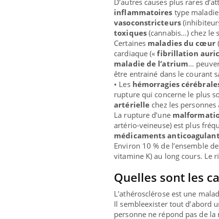
D’autres causes plus rares d’at
inflammatoires
type maladie 
vasoconstricteurs
(inhibiteur
toxiques
(cannabis…) chez le s
Certaines
maladies du cœur
cardiaque («
fibrillation auri
maladie de l’atrium
… peuvent
être entrainé dans le courant 
• Les
hémorragies cérébrale
rupture qui concerne le plus so
artérielle
chez les personnes 
La rupture d’une
malformatio
artério-veineuse) est plus fréq
médicaments anticoagulan
Environ 10 % de l’ensemble des
vitamine K) au long cours. Le r
Quelles sont les c
L'athérosclérose est une mala
Il sembleexister tout d’abord 
personne ne répond pas de la 