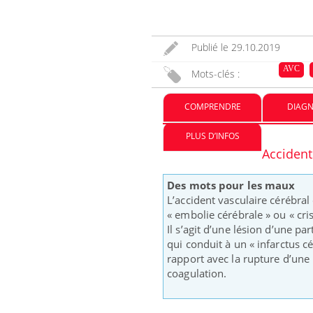
Publié le
29.10.2019
AVC
Mots-clés :
COMPRENDRE
DIAGN
PLUS D’INFOS
Accident
Eczéma Chronique des Mains :
Care
Youtube
Yout
Youtube
expliquer ma maladie
prév
Des mots pour les maux
Il y a des sujets qui sont faciles à aborder...
Fatig
L’accident vasculaire cérébra
d'autres non ! D'un côté, poser des questions
même
« embolie cérébrale » ou « cri
sur la maladie d'un proche c'est montrer ...
caren
Il s’agit d’une lésion d’une pa
...
qui conduit à un « infarctus c
rapport avec la rupture d’une 
coagulation.