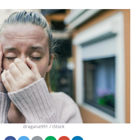
Grossesse à risque : ce jus
Cancer c
naturel attire l'attention
stratégi
des chercheurs
changé 
basque
Comment oublier les
Chikung
écrans en vacances ?
West Nil
il dans 
Toujours connectés :
Les méd
comment le travail
protègen
empiète de plus en plus
sur nos soirées
dragana991 / iStock