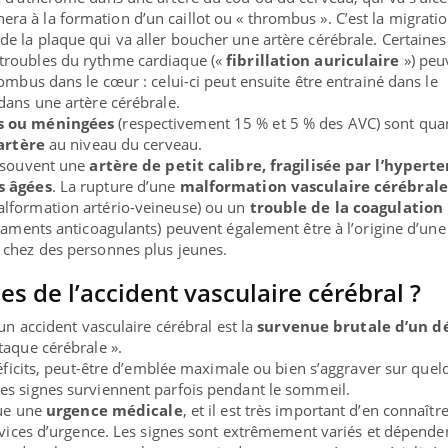
 à la formation d’un caillot ou « thrombus ». C’est la migrati
 la plaque qui va aller boucher une artère cérébrale. Certaines
troubles du rythme cardiaque («
fibrillation auriculaire
») peu
ombus dans le cœur : celui-ci peut ensuite être entrainé dans le
dans une artère cérébrale.
s ou méningées
(respectivement 15 % et 5 % des AVC) sont qua
artère
au niveau du cerveau.
s souvent une
artère de petit calibre, fragilisée par l’hypert
s âgées
. La rupture d’une
malformation vasculaire cérébrale
lformation artério-veineuse) ou un
trouble de la coagulation
icaments anticoagulants) peuvent également être à l’origine d’une
 chez des personnes plus jeunes.
es de l’accident vasculaire cérébral ?
’un accident vasculaire cérébral est la
survenue brutale d’un dé
ttaque cérébrale ».
déficits, peut-être d’emblée maximale ou bien s’aggraver sur quel
es signes surviennent parfois pendant le sommeil.
tue une
urgence médicale
, et il est très important d’en connaître
ervices d’urgence. Les signes sont extrêmement variés et dépende