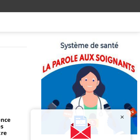
ence
es
tre
Publicité