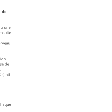
u de
u une
ensuite
erveau,
tion
ise de
.
 (anti-
 chaque