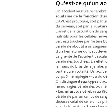
Qu'est-ce qu’un ac
Un accident vasculaire cérébra
soudaine de la fonction
d’un
L’AVC est provoqué, soit par 
du cerveau, soit par la
rupture
L'arrêt de la circulation du s
nutritifs pour les cellules ner
cerveau touchée par l’artère b
cérébrale aboutit à un saignem
d’un hématome qui peut devenir 
La gravité de l'accident vascul
cérébrales touchées. En effet,
la main, du bras de la jambe, 
partie ou en totalité. Un accid
corps (« hémiplégie ») ou du dé
On distingue
deux types
d’acc
hémorragies cérébrales ou mé
• Les
infarctus cérébraux
(80
cérébrale par un caillot de san
dépasse celui de celle-ci. La p
avec la formation d’une plaque