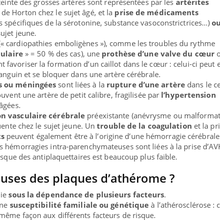
teinte des grosses artères sont représentées par les
artérites
de Horton chez le sujet âgé, et la
prise de médicaments
s spécifiques de la sérotonine, substance vasoconstrictrices…)
o
ujet jeune.
(« cardiopathies emboligènes »), comme les troubles du rythme
culaire
» = 50 % des cas), une
prothèse d’une valve du cœur
o
 favoriser la formation d’un caillot dans le cœur : celui-ci peut 
sanguin et se bloquer dans une artère cérébrale.
s ou méningées
sont liées à la
rupture d’une artère
dans le c
uvent une artère de petit calibre, fragilisée par
l’hypertension
âgées.
n vasculaire cérébrale
préexistante (anévrysme ou malforma
uente chez le sujet jeune. Un
trouble de la coagulation
et la pr
ts
peuvent également être à l’origine d’une hémorragie cérébrale
 hémorragies intra-parenchymateuses sont liées à la prise d’AVK
isque des antiplaquettaires est beaucoup plus faible.
auses des plaques d’athérome ?
die
sous la dépendance de plusieurs facteurs
.
une
susceptibilité familiale ou génétique
à l’athérosclérose :
même façon aux différents facteurs de risque.