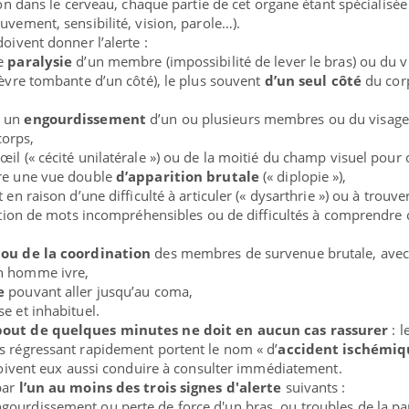
sion dans le cerveau, chaque partie de cet organe étant spécialisé
uvement, sensibilité, vision, parole…).
doivent donner l’alerte :
ne
paralysie
d’un membre (impossibilité de lever le bras) ou du v
lèvre tombante d’un côté), le plus souvent
d’un seul côté
du cor
 un
engourdissement
d’un ou plusieurs membres ou du visage
orps,
œil (« cécité unilatérale ») ou de la moitié du champ visuel pour
ore une vue double
d’apparition brutale
(« diplopie »),
it en raison d’une difficulté à articuler (« dysarthrie ») ou à trouve
isation de mots incompréhensibles ou de difficultés à comprendre
 ou de la coordination
des membres de survenue brutale, avec
un homme ivre,
e
pouvant aller jusqu’au coma,
se et inhabituel.
 bout de quelques minutes ne doit en aucun cas rassurer
: l
s régressant rapidement portent le nom « d’
accident ischémiq
s doivent eux aussi conduire à consulter immédiatement.
par
l’un au moins des trois signes d'alerte
suivants :
ourdissement ou perte de force d'un bras, ou troubles de la pa