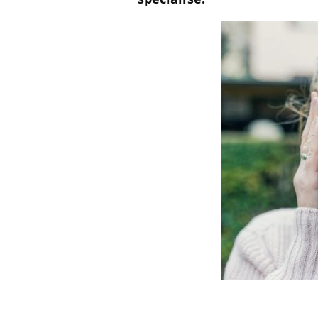
Comment éviter une otite
pendant les vacances ?
Hantavirus : un cas détecté
chez un touriste en France
Mortalité infantile : un
rapport s’interroge sur son
taux élevé en France