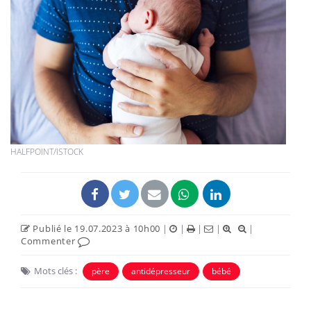
HALFPOINT/ISTOCK
Publié le 19.07.2023 à 10h00
|
|
|
|
|
Commenter
Mots clés :
père
antidépresseur
bébé