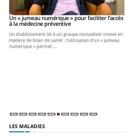
Un « jumeau numérique » pour faciliter l’accès
Youtube
Youtube
à la médecine préventive
Un établissement lié à un groupe mutualiste innove en
e
matière de bilan de santé : l'utilisation d'un « jumeau
numérique » permet ...
COU
You
Coup
vous
épis
LES MALADIES