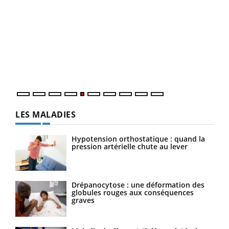
Un 
You
à l
Un é
mati
numé
LES MALADIES
Hypotension orthostatique : quand la
pression artérielle chute au lever
Drépanocytose : une déformation des
globules rouges aux conséquences
graves