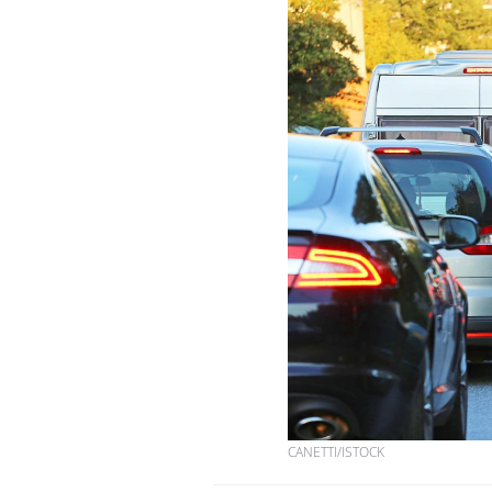
Comment éviter une otite
pendant les vacances ?
Hantavirus : un cas détecté
chez un touriste en France
Mortalité infantile : un
rapport s’interroge sur son
taux élevé en France
CANETTI/ISTOCK