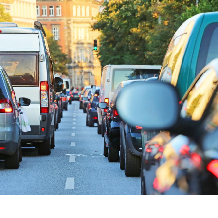
Grossesse à risque : ce jus
Cancer c
naturel attire l'attention
stratégi
des chercheurs
changé 
basque
Comment oublier les
Chikung
écrans en vacances ?
West Nil
il dans 
Toujours connectés :
Les méd
comment le travail
protègen
empiète de plus en plus
sur nos soirées