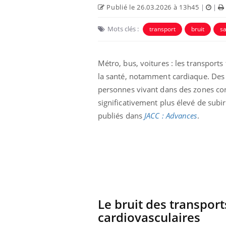
Publié le 26.03.2026 à 13h45
|
|
Mots clés :
transport
bruit
sa
Métro, bus, voitures : les transport
la santé, notamment cardiaque. Des 
personnes vivant dans des zones co
significativement plus élevé de subir
publiés dans
JACC : Advances
.
Eczéma Chronique des Mains :
Care
Youtube
Yout
Youtube
expliquer ma maladie
prév
Il y a des sujets qui sont faciles à aborder...
Fatig
d'autres non ! D'un côté, poser des questions
même
sur la maladie d'un proche c'est montrer ...
caren
...
Le bruit des transpor
cardiovasculaires