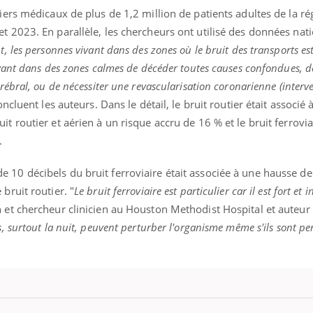
siers médicaux de plus de 1,2 million de patients adultes de la ré
t 2023. En parallèle, les chercheurs ont utilisé des données nat
, les personnes vivant dans des zones où le bruit des transports es
ivant dans des zones calmes de décéder toutes causes confondues, d
rébral, ou de nécessiter une revascularisation coronarienne (interv
oncluent les auteurs. Dans le détail, le bruit routier était associé 
t routier et aérien à un risque accru de 16 % et le bruit ferrovia
.
 10 décibels du bruit ferroviaire était associée à une hausse d
bruit routier. "
Le bruit ferroviaire est particulier car il est fort et 
 et chercheur clinicien au Houston Methodist Hospital et auteur 
, surtout la nuit, peuvent perturber l'organisme même s'ils sont 