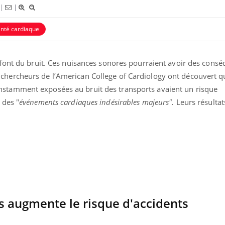
|
|
nté cardiaque
s font du bruit. Ces nuisances sonores pourraient avoir des cons
chercheurs de l’American College of Cardiology ont découvert q
nstamment exposées au bruit des transports avaient un risque
 des "
événements cardiaques indésirables majeurs".
Leurs résultat
nce en fer : comprendre pour
Insuline & Charge ment
ube
Youtube
Youtube
Yout
enir
osait en parler??
ue, irritabilité, brouillard mental ou
En 2026, l'insuline dans l
 alopécie… Les symptômes de la
reste entourée d'idées re
ce en fer sont multiples ce qui la rend
patients comme parfois ch
ts augmente le risque d'accidents