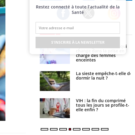
Publicité
Restez connecté à toute l’actualité de la
Santé
Twitter
Facebook
Instagram
EN DIRECT
S'INSCRIRE À LA NEWSLETTER
olorectal : une
Cytomégalovirus : ce qui
e simple aurait
change dans la prise en
la donne au Pays
charge des femmes
enceintes
unya, dengue,
La sieste empêche-t-elle de
e : que se passe-t-
dormir la nuit ?
le sud de la France ?
icaments GLP-1
VIH : la fin du comprimé
t-ils aussi les os ?
tous les jours se profile-t-
elle enfin ?