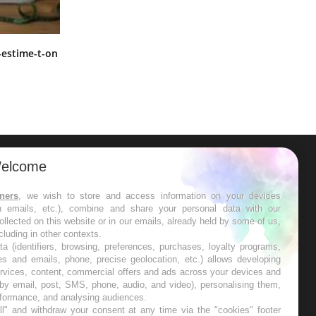
Régimes cétogènes : un risque de
-estime-t-on
cancer de l’intestin grêle
elcome
ER
tners
, we wish to store and access information on your devices
in emails, etc.), combine and share your personal data with our
s les semaines les meilleures
ollected on this website or in our emails, already held by some of us,
ncluding in other contexts.
ta (identifiers, browsing, preferences, purchases, loyalty programs,
es and emails, phone, precise geolocation, etc.) allows developing
ervices, content, commercial offers and ads across your devices and
 by email, post, SMS, phone, audio, and video), personalising them,
RE
rformance, and analysing audiences.
l" and withdraw your consent at any time via the "cookies" footer