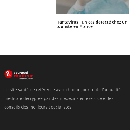
Hantavirus : un cas détecté chez un
touriste en France
Le site santé de référence avec chaque jour toute l'actualité
médicale decryptée par des médecins en exercice et les
conseils des meilleurs spécialistes.