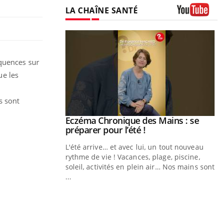
LA CHAÎNE SANTÉ
Youtube
équences sur
ue les
s sont
ale : et si on
Eczéma Chronique des Mains : se
Youtube
ube
Youtube
préparer pour l’été !
e diabète de type 2
L'été arrive… et avec lui, un tout nouveau
çues chez les
rythme de vie ! Vacances, plage, piscine,
ez les soignants.
soleil, activités en plein air… Nos mains sont
...
Y
L
n