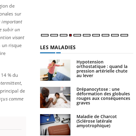
c
gion de
m
ionales sur
t important
e subir un
ention visant
à un risque
LES MALADIES
ire
Hypotension
orthostatique : quand la
pression artérielle chute
e 14 % du
au lever
intermittent
,
Drépanocytose : une
principal de
déformation des globules
rouges aux conséquences
perçus comme
graves
Maladie de Charcot
(Sclérose latérale
amyotrophique)