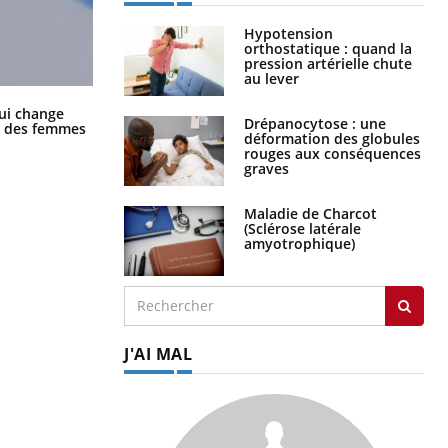
Hypotension
orthostatique : quand la
pression artérielle chute
au lever
La sieste empêche-t-elle de dormir
ui change
Drépanocytose : une
la nuit ?
ge des femmes
déformation des globules
rouges aux conséquences
graves
Maladie de Charcot
(Sclérose latérale
amyotrophique)
J'AI MAL