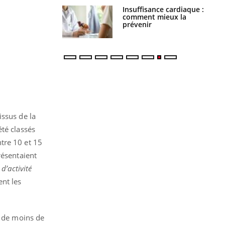
ance cardiaque :
Autisme : pourquoi le
 mieux la
cerveau reconnaît-il les
r
visages autrement ?
issus de la
té classés
tre 10 et 15
résentaient
d’activité
ent les
s de moins de