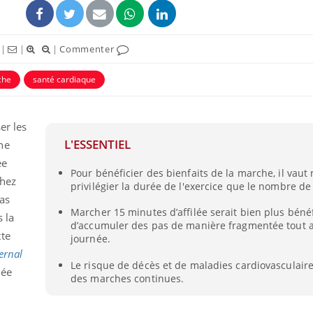
|
|
|
Commenter
che
santé cardiaque
er les
L'ESSENTIEL
ne
ée
Pour bénéficier des bienfaits de la marche, il vaut
chez
privilégier la durée de l'exercice que le nombre de
pas
Comment gérer le
Cerveau 
sommeil des enfants en
"madele
Marcher 15 minutes d’affilée serait bien plus bén
s la
vacances ?
enfin ex
d’accumuler des pas de manière fragmentée tout a
tte
journée.
ernal
Bilan prévention : ce que
Intoléra
Le risque de décès et de maladies cardiovasculair
lée
les kinés pourront
nouvell
des marches continues.
bientôt faire
recomma
HAS