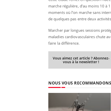
marche régulière, d’au moins 10 à 15
moments où l’on marche sans interr
de quelques pas entre deux activités
Youtube
 Mains : se
Diabète & Ramadan 2026
Un 
Youtube
You
outube
fac
Marcher par longues sessions protèg
Le Ramadan approche, et, pour de
pré
maladies cardiovasculaires chute av
un tout nouveau
nombreuses personnes atteintes de
Un 
lage, piscine,
diabète, c'est une période de questions, de
faire la différence.
mut
air… Nos mains
défis, mais ...
sant
num
Vous aimez cet article ? Abonnez-
vous à la newsletter !
NOUS VOUS RECOMMANDON