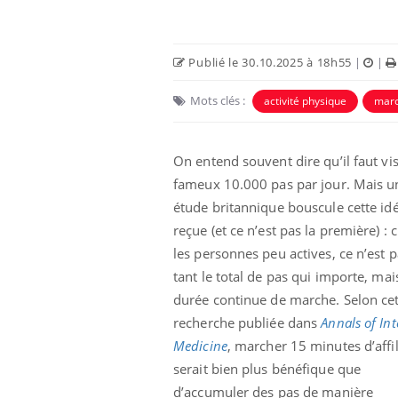
Publié le 30.10.2025 à 18h55
|
|
Mots clés :
activité physique
mar
On entend souvent dire qu’il faut vis
fameux 10.000 pas par jour. Mais u
étude britannique bouscule cette id
reçue (et ce n’est pas la première) : 
les personnes peu actives, ce n’est 
e et chaleur : ce
Mordue par un
a science
barracuda, une petite fille
tant le total de pas qui importe, mai
secourue grâce à un
réflexe essentiel
durée continue de marche. Selon ce
recherche publiée dans
Annals of Int
phone nuit-il à
Légionellose en Suisse :
Medicine
, marcher 15 minutes d’affi
tissage de la
quelle est l’origine de la
contamination ?
serait bien plus bénéfique que
d’accumuler des pas de manière