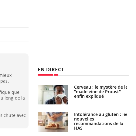
EN DIRECT
 mieux
 pas.
: le mystère de la
Le décalage des horaires
ine de Proust"
d'été : quel impact sur le
éfique que
pliqué
sommeil ?
u long de la
nce au gluten : les
Grossesse : ces polluants
es chute avec
es
pourraient influencer le
ndations de la
poids des enfants