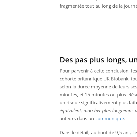
ar une tique en
Allergies alimentaires :
fragmentée tout au long de la journ
, elle reste dans
une nouvelle arme contre
pendant 42 jours
les réactions sévères
Des pas plus longs, 
Pour parvenir à cette conclusion, le
cohorte britannique UK Biobank, tous
selon la durée moyenne de leurs ses
minutes, et 15 minutes ou plus. Résu
un risque significativement plus fai
équivalent, marcher plus longtemps d’a
auteurs dans un
communiqué
.
Dans le détail, au bout de 9,5 ans, 