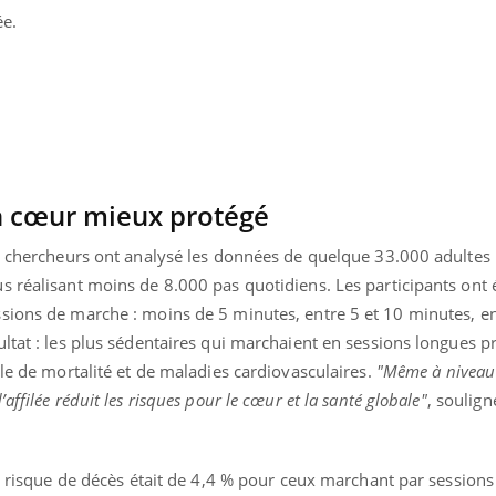
TDAH : quel est ce
Insuffis
ée.
traitement autorisé aux
comment
États-Unis ?
préveni
un cœur mieux protégé
s chercheurs ont analysé les données de quelque 33.000 adultes 
 réalisant moins de 8.000 pas quotidiens. Les participants ont é
sions de marche : moins de 5 minutes, entre 5 et 10 minutes, en
ltat : les plus sédentaires qui marchaient en sessions longues p
ble de mortalité et de maladies cardiovasculaires.
"Même à niveau 
ffilée réduit les risques pour le cœur et la santé globale"
, soulign
le risque de décès était de 4,4 % pour ceux marchant par session