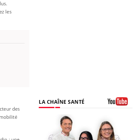
lus.
ez les
LA CHAÎNE SANTÉ
ecteur des
Youtube
mobilité
rdio : une