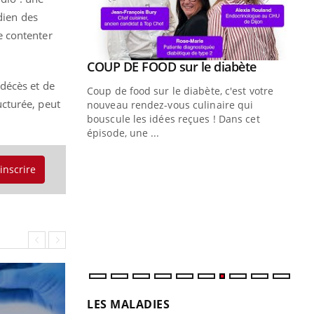
dien des
e contenter
Youtube
 diabète
décès et de
e, c'est votre
cturée, peut
naire qui
 ! Dans cet
Quand l’entreprise mise sur le bien
Ec
Youtube
You
'inscrire
Youtube
être global
quo
"Les rendez-vous de la santé et de la
Dan
qualité de vie au travail" de Pourquoi
der
Docteur reçoivent Régis Blugeon, DRH et
com
directeur ...
et é
LES MALADIES