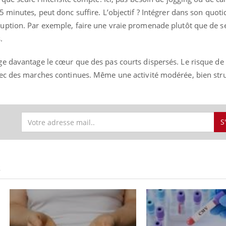
 minutes, peut donc suffire. L’objectif ? Intégrer dans son quoti
uption. Par exemple, faire une vraie promenade plutôt que de s
.
« jumeau numérique » pour
COUP DE FOOD sur le
tube
Youtube
iliter l’accès à la médecine
e davantage le cœur que des pas courts dispersés. Le risque de 
Youtube
Coup de food sur le diabèt
ventive
ec des marches continues. Même une activité modérée, bien stru
nouveau rendez-vous culi
établissement lié à un groupe
bouscule les idées reçues
ualiste innove en matière de bilan de
épisode, une ...
é : l'utilisation d'un « jumeau
érique » permet ...
S
S