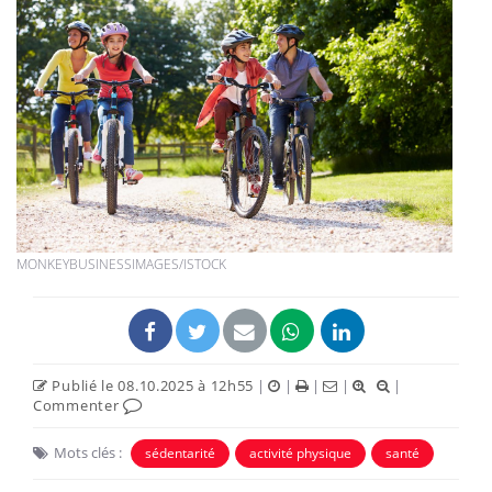
MONKEYBUSINESSIMAGES/ISTOCK
Publié le 08.10.2025 à 12h55
|
|
|
|
|
Commenter
Mots clés :
sédentarité
activité physique
santé