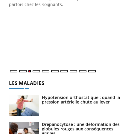
parfois chez les soignants.
Ecz
You
pour
L'ét
Vaca
Nos 
LES MALADIES
Hypotension orthostatique : quand la
pression artérielle chute au lever
Drépanocytose : une déformation des
globules rouges aux conséquences
graves