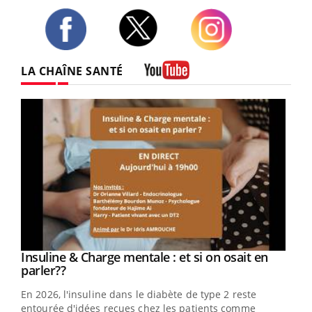
Twitter
Facebook
Instagram
LA CHAÎNE SANTÉ
Youtube
Youtube
Insuline & Charge mentale : et si on osait en
Youtube
Youtube
parler??
En 2026, l'insuline dans le diabète de type 2 reste
entourée d'idées reçues chez les patients comme