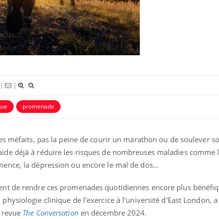
|
|
que
promenade
La sieste empêche-t-elle de
dormir la nuit ?
 ses méfaits, pas la peine de courir un marathon ou de soulever s
aide déjà à réduire les risques de nombreuses maladies comme 
VIH : la fin du comprimé
émence, la dépression ou encore le mal de dos…
tous les jours se profile-t-
elle enfin ?
tent de rendre ces promenades quotidiennes encore plus bénéfiq
physiologie clinique de l'exercice à l’université d'East London, a
Pourquoi votre ventre
gâche-t-il les premiers
a revue
The Conversation
en décembre 2024.
jours de vos vacances ?