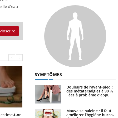
ille d’eau
S'inscrire
SYMPTÔMES
Douleurs de l’avant-pied :
des métatarsalgies à 90 %
liées à problème d’appui
Mauvaise haleine : il faut
améliorer l’hygiène bucco-
dentaire
Régimes cétogènes : un risque de
-estime-t-on
cancer de l’intestin grêle