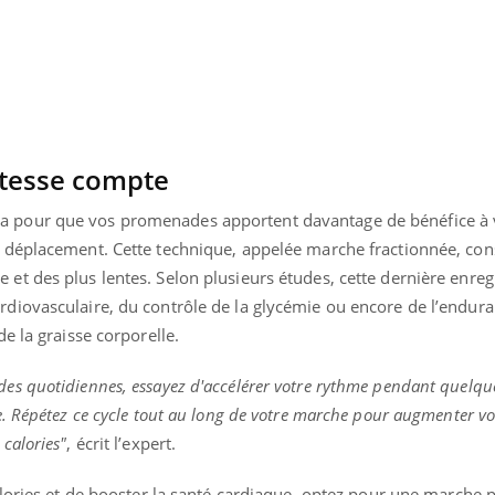
vitesse compte
a pour que vos promenades apportent davantage de bénéfice à 
e déplacement. Cette technique, appelée marche fractionnée, con
 et des plus lentes. Selon plusieurs études, cette dernière enreg
rdiovasculaire, du contrôle de la glycémie ou encore de l’endura
de la graisse corporelle.
des quotidiennes, essayez d'accélérer votre rythme pendant quelqu
le. Répétez ce cycle tout au long de votre marche pour augmenter vo
 calories"
, écrit l’expert.
calories et de booster la santé cardiaque, optez pour une marche 