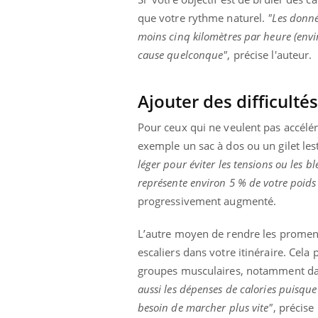
que votre rythme naturel.
"Les donné
moins cinq kilomètres par heure (envir
cause quelconque"
, précise l'auteur.
Ajouter des difficulté
ndre pour
Insuline & Charge mentale : et si on
Eczé
Youtube
Yout
Youtube
osait en parler??
prép
Pour ceux qui ne veulent pas accélér
d mental ou
En 2026, l'insuline dans le diabète de type 2
L'été
exemple un sac à dos ou un gilet les
es de la
reste entourée d'idées reçues chez les
rythm
léger pour éviter les tensions ou les 
ce qui la rend
patients comme parfois chez les soignants.
solei
représente environ 5 % de votre poids
...
progressivement augmenté.
L’autre moyen de rendre les promena
escaliers dans votre itinéraire. Cela 
groupes musculaires, notamment dans
aussi les dépenses de calories puisque
besoin de marcher plus vite"
, précise 