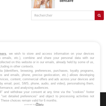
tners
, we wish to store and access information on your devices
in emails, etc.), combine and share your personal data with our
ollected on this website or in our emails, already held by some of us,
ncluding in other contexts.
ta (identifiers, browsing, preferences, purchases, loyalty programs,
es and emails, phone, precise geolocation, etc.) allows developing
ervices, content, commercial offers and ads across your devices and
 by email, post, SMS, phone, audio, and video), personalising them,
rformance, and analysing audiences.
l" and withdraw your consent at any time via the "cookies" footer
"set detailed preferences" and object to processing activities not
. These choices remain valid for 6 months.
ER
powered by