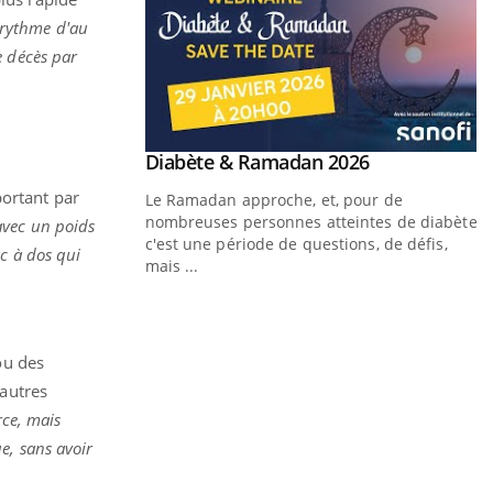
 rythme d'au
e décès par
Youtube
Diabète & Ramadan 2026
Un « jumeau numérique » pour
Youtube
Youtube
faciliter l’accès à la médecine
portant par
Le Ramadan approche, et, pour de
Youtube
préventive
nombreuses personnes atteintes de diabète,
avec un poids
Un établissement lié à un groupe mutualiste
c'est une période de questions, de défis,
ac à dos qui
innove en matière de bilan de santé :
mais ...
l'utilisation d'un « jumeau numérique »
permet ...
Y
C
ou des
n
’autres
l
ce, mais
e, sans avoir