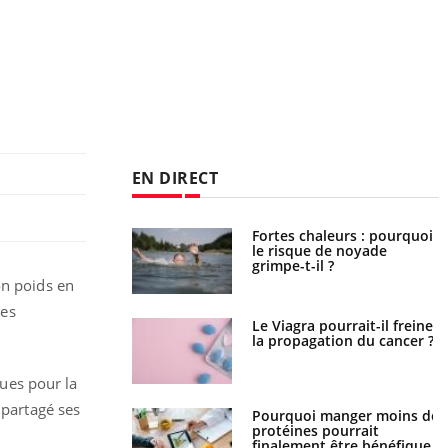
EN DIRECT
Fortes chaleurs : pourquoi
Grossesse et chaleur : ce
le risque de noyade
que dit la science
grimpe-t-il ?
on poids en
les
Le Viagra pourrait-il freiner
Le smartphone nuit-il à
la propagation du cancer ?
l'apprentissage de la
lecture ?
ues pour la
 partagé ses
Pourquoi manger moins de
Mordue par une tique en
protéines pourrait
vacances, elle reste dans le
finalement être bénéfique
coma pendant 42 jours