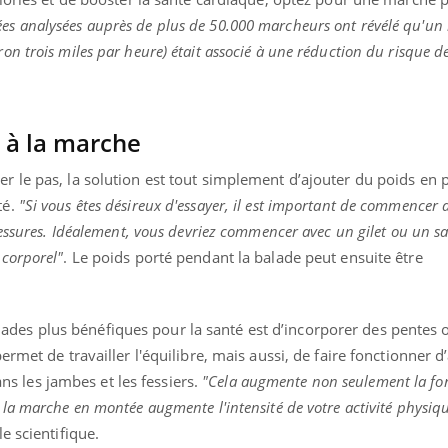
es analysées auprès de plus de 50.000 marcheurs ont révélé qu'un
on trois miles par heure) était associé à une réduction du risque d
s à la marche
ma Chronique des Mains : se
ube
Youtube
arer pour l’été !
er le pas, la solution est tout simplement d’ajouter du poids en 
 arrive… et avec lui, un tout nouveau
té.
"Si vous êtes désireux d'essayer, il est important de commencer 
e de vie ! Vacances, plage, piscine,
blessures. Idéalement, vous devriez commencer avec un gilet ou un s
l, activités en plein air… Nos mains sont
 corporel"
. Le poids porté pendant la balade peut ensuite être
des plus bénéfiques pour la santé est d’incorporer des pentes 
permet de travailler l'équilibre, mais aussi, de faire fonctionner d
 les jambes et les fessiers.
"Cela augmente non seulement la for
 la marche en montée augmente l'intensité de votre activité physiqu
le scientifique.