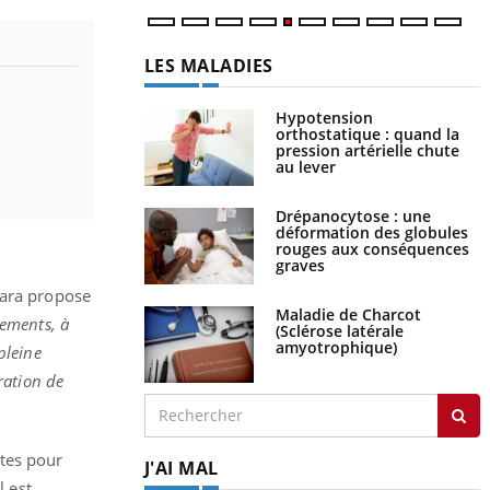
LES MALADIES
Hypotension
orthostatique : quand la
pression artérielle chute
au lever
Drépanocytose : une
déformation des globules
rouges aux conséquences
graves
Maladie de Charcot
mara propose
(Sclérose latérale
vements, à
amyotrophique)
pleine
ration de
J'AI MAL
utes pour
l est