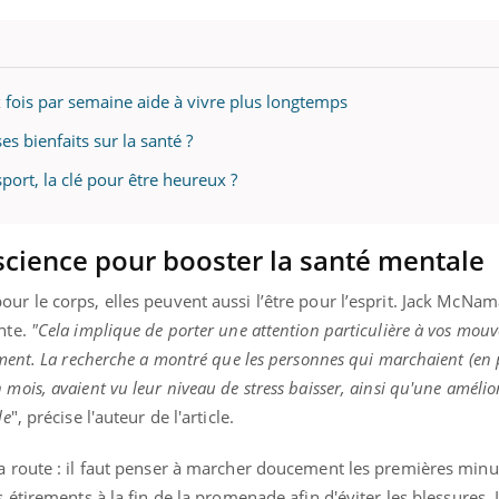
fois par semaine aide à vivre plus longtemps
s bienfaits sur la santé ?
port, la clé pour être heureux ?
cience pour booster la santé mentale
ur le corps, elles peuvent aussi l’être pour l’esprit. Jack McNa
nte.
"Cela implique de porter une attention particulière à vos mou
ement. La recherche a montré que les personnes qui marchaient (en 
mois, avaient vu leur niveau de stress baisser, ainsi qu'une amélio
le
", précise l'auteur de l'article.
la route : il faut penser à marcher doucement les premières min
 étirements à la fin de la promenade afin d'éviter les blessures. I