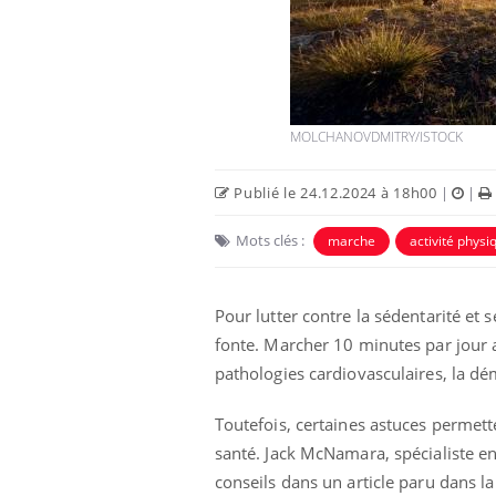
MOLCHANOVDMITRY/ISTOCK
Publié le 24.12.2024 à 18h00
|
|
Mots clés :
marche
activité physi
lier les
Chikungunya, dengue,
acances ?
West Nile : que se passe-t-
il dans le sud de la France ?
Pour lutter contre la sédentarité et
fonte. Marcher 10 minutes par jour 
nnectés :
Les médicaments GLP-1
pathologies cardiovasculaires, la d
travail
protègent-ils aussi les os ?
plus en plus
ées
Toutefois, certaines astuces permet
santé. Jack McNamara, spécialiste en 
ectal : une
Cytomégalovirus : ce qui
mple aurait
change dans la prise en
conseils dans un article paru dans l
onne au Pays
charge des femmes