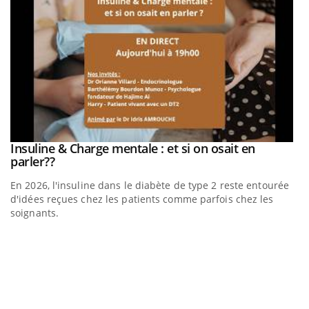
be
Insuline & Charge mentale : et si on osait en
Youtube
Youtube
parler??
En 2026, l'insuline dans le diabète de type 2 reste entourée
a
d'idées reçues chez les patients comme parfois chez les
soignants.
E
Yo
l’