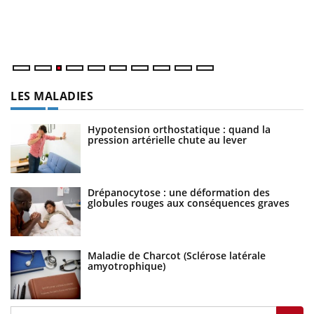
L'
Va
ma
LES MALADIES
Hypotension orthostatique : quand la
pression artérielle chute au lever
Drépanocytose : une déformation des
globules rouges aux conséquences graves
Maladie de Charcot (Sclérose latérale
amyotrophique)