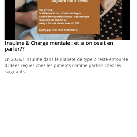
be
Insuline & Charge mentale : et si on osait en
Youtube
Youtube
parler??
En 2026, l'insuline dans le diabète de type 2 reste entourée
a
d'idées reçues chez les patients comme parfois chez les
soignants.
E
Yo
l’
L'
Va
ma