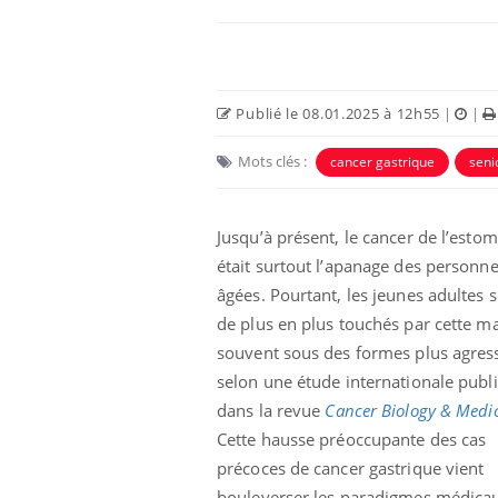
Publié le 08.01.2025 à 12h55
|
|
Mots clés :
cancer gastrique
seni
 Mains :
Carence en fer : comprendre pour
Ins
Youtube
You
Youtube
Youtube
prévenir
osa
Jusqu’à présent, le cancer de l’esto
était surtout l’apanage des personn
aciles à aborder...
Fatigue, irritabilité, brouillard mental ou
En 2
poser des
même alopécie… Les symptômes de la
rest
âgées. Pourtant, les jeunes adultes 
'un proche c'est
carence en fer sont multiples ce qui la rend
pat
de plus en plus touchés par cette ma
...
souvent sous des formes plus agress
selon une étude internationale publ
dans la revue
Cancer Biology & Medi
Cette hausse préoccupante des cas
précoces de cancer gastrique vient
bouleverser les paradigmes médica