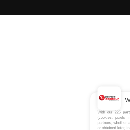
W
With our 225
par
(cookies, pixels 
partners, whether c
or obtained later, i