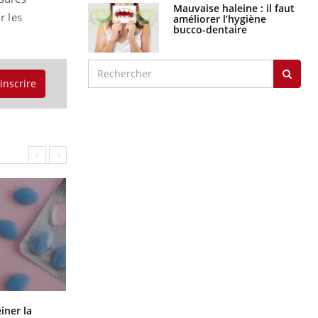
Mauvaise haleine : il faut
r les
améliorer l’hygiène
bucco-dentaire
'inscrire
Pourquoi manger moins de
einer la