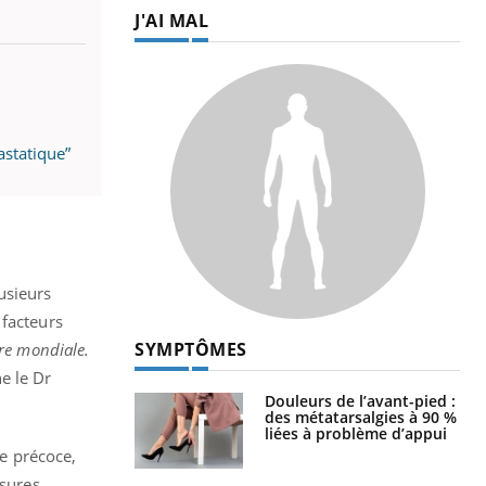
J'AI MAL
astatique”
usieurs
 facteurs
SYMPTÔMES
ire mondiale.
ne le Dr
Douleurs de l’avant-pied :
des métatarsalgies à 90 %
liées à problème d’appui
ge précoce,
esures