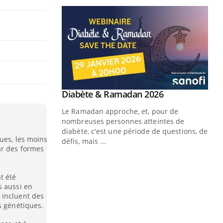
Youtube
 Mains : se
Diabète & Ramadan 2026
Youtube
outube
Le Ramadan approche, et, pour de
 un tout nouveau
nombreuses personnes atteintes de
plage, piscine,
diabète, c'est une période de questions, de
ues, les moins
 air… Nos mains
défis, mais ...
ar des formes
Un
You
fac
t été
pr
s aussi en
 incluent des
Un 
s génétiques.
mut
san