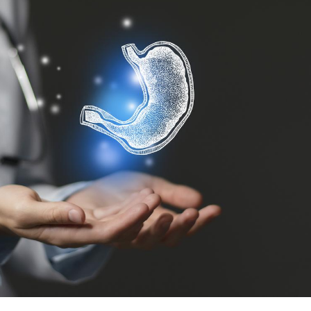
Mordue par une tique en
Allergie
vacances, elle reste dans
une nou
le coma pendant 42 jours
les réac
Mordue par un
Comment
barracuda, une petite fille
sommeil
secourue grâce à un
vacance
réflexe essentiel
Légionellose en Suisse :
Bilan pr
quelle est l’origine de la
les kiné
contamination ?
bientôt 