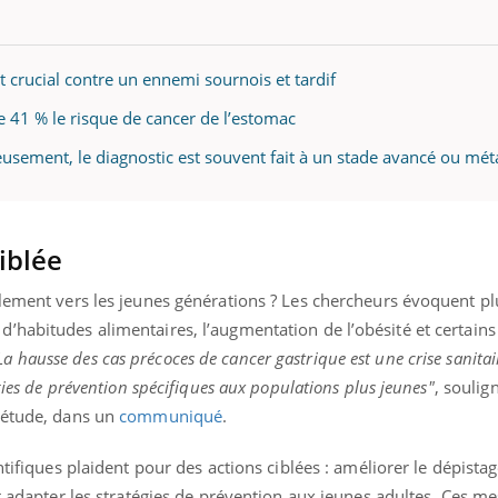
 crucial contre un ennemi sournois et tardif
e 41 % le risque de cancer de l’estomac
usement, le diagnostic est souvent fait à un stade avancé ou mét
iblée
ulement vers les jeunes générations ? Les chercheurs évoquent pl
habitudes alimentaires, l’augmentation de l’obésité et certains
La hausse des cas précoces de cancer gastrique est une crise sanita
gies de prévention spécifiques aux populations plus jeunes"
, soulig
’étude, dans un
communiqué
.
ntifiques plaident pour des actions ciblées : améliorer le dépista
et adapter les stratégies de prévention aux jeunes adultes. Ces m