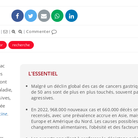
|
|
|
Commenter
or
recherche
uline & Charge mentale : et si on
Eczéma Chronique des
tube
Youtube
Youtube
Y
it en parler??
préparer pour l’été !
mac
L'ESSENTIEL
es
026, l'insuline dans le diabète de type 2
L'été arrive… et avec lui,
e entourée d'idées reçues chez les
rythme de vie ! Vacances, 
sont
Malgré un déclin global des cas de cancers gastriq
ients comme parfois chez les soignants.
soleil, activités en plein
ladie,
de 50 ans sont de plus en plus touchés, souvent p
sont ...
ives,
agressives.
iée
En 2022, 968.000 nouveaux cas et 660.000 décès on
cine
.
recensés, avec une prévalence accrue en Asie, mai
Europe et Amérique du Nord. Les causes possibles
changements alimentaires, l’obésité et des facteur
ux