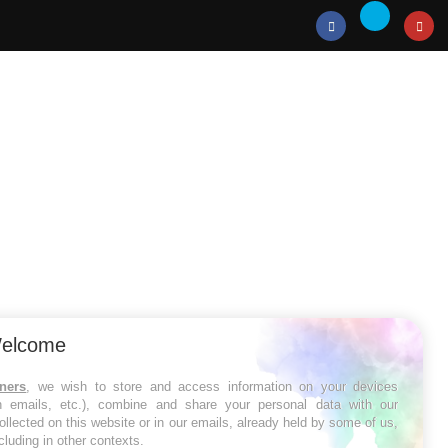
Twitter
Facebook
Instagr
elcome
tners
, we wish to store and access information on your devices
in emails, etc.), combine and share your personal data with our
ollected on this website or in our emails, already held by some of us,
ncluding in other contexts.