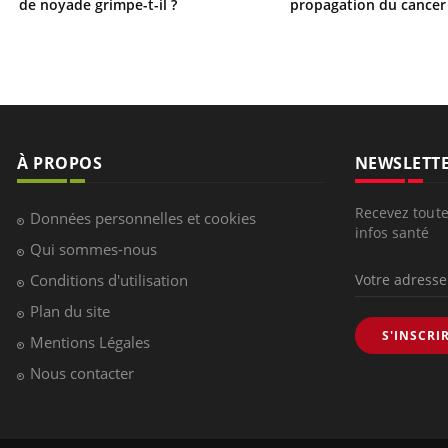
de noyade grimpe-t-il ?
propagation du cancer
À PROPOS
NEWSLETT
Recevez toute
Données personnelles et cookies
infos santé
Qui sommes-nous
Conditions d'utilisation
Plan du site
S'INSCRI
Mentions Légales
Nous contacter