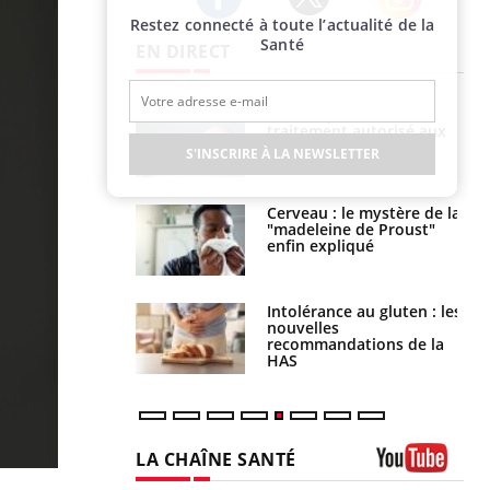
Restez connecté à toute l’actualité de la
Twitter
Facebook
Instagram
Santé
EN DIRECT
s alimentaires :
TDAH : quel est ce
velle arme contre
traitement autorisé aux
tions sévères
États-Unis ?
S'INSCRIRE À LA NEWSLETTER
 gérer le
Cerveau : le mystère de la
 des enfants en
"madeleine de Proust"
s ?
enfin expliqué
évention : ce que
Intolérance au gluten : les
s pourront
nouvelles
faire
recommandations de la
HAS
LA CHAÎNE SANTÉ
Youtube