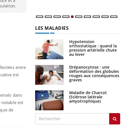
oce et à
num
pulation.
LES MALADIES
Hypotension
orthostatique : quand la
pression artérielle chute
au lever
Drépanocytose : une
llectées entre
déformation des globules
cative est
rouges aux conséquences
graves
Maladie de Charcot
ecensés dans
(Sclérose latérale
amyotrophique)
 notable est
sque de