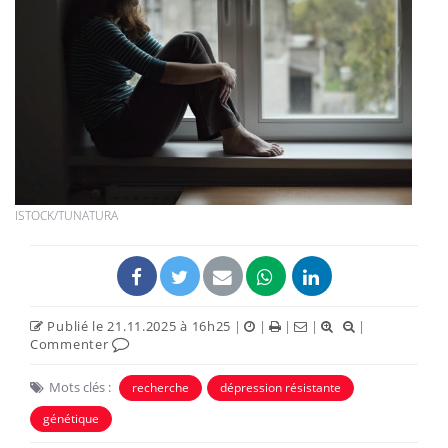
ISTOCK/TUNATURA
Publié le 21.11.2025 à 16h25
|
|
|
|
|
Commenter
Mots clés :
recherche
dépression résistante
génétique