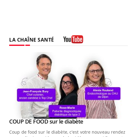
LA CHAÎNE SANTÉ
Youtube
Youtube
cès
COUP DE FOOD sur le diabète
Youtube
Coup de food sur le diabète, c'est votre nouveau rendez-