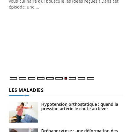
 en
vous culinaire qui bouscule les idées reçues ! Dans cet
u
épisode, une ...
Qua
You
"Les
trav
DRH 
LES MALADIES
Hypotension orthostatique : quand la
pression artérielle chute au lever
Drépanocytose : une déformation des